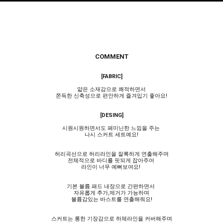
COMMENT
[FABRIC]
얇은 소재감으로 쾌적하면서
쫀득한 신축성으로 편안하게 즐겨입기 좋아요!
[DESING]
시원시원하면서도 페미닌한 느낌을 주는
나시 스커트 세트예요!
허리곡선으로 허리라인을 잘록하게 연출해주며
전체적으로 바디를 핏되게 잡아주어
라인이 너무 예뻐보여요!
기본 볼륨 패드 내장으로 간편하면서
자유롭게 추가,제거가 가능하며
볼륨감있는 바스트를 연출해줘요!
스커트는 롱한 기장감으로 하체라인을 커버해주며