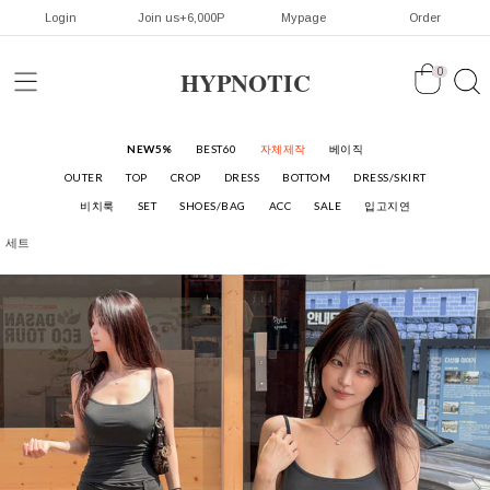
Login
Join us+6,000P
Mypage
Order
HYPNOTIC
0
NEW5%
BEST60
자체제작
베이직
OUTER
TOP
CROP
DRESS
BOTTOM
DRESS/SKIRT
비치룩
SET
SHOES/BAG
ACC
SALE
입고지연
세트