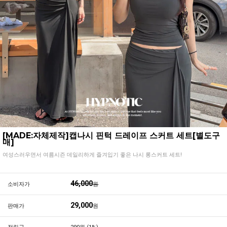
[MADE:자체제작]캡나시 핀턱 드레이프 스커트 세트[별도구
매]
여성스러우면서 여름시즌 데일리하게 즐겨입기 좋은 나시 롱스커트 세트!
46,000
소비자가
원
29,000
판매가
원