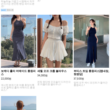
츠!
하늘하늘 가볍고 시원해서 자꾸
손이가는 편안한 밴딩 와이드팬
츠!
보케디 홀터 머메이드 롱원피
세힐 오프 크롭 블라우스
부티스 트임 롱원피스[캡내장,
스
뒷밴딩]
34,000원
22,000원
37,500원
펀칭 원단에 오프숄더 디자인으
앞뒤 모두 섹시 포인트가 들어간
로 러블리한 블라우스!
섹시한 분위기로 여름 휴양지룩
롱원피스 !
으로 찰떡인 홀터 머메이드 롱원
피스 !