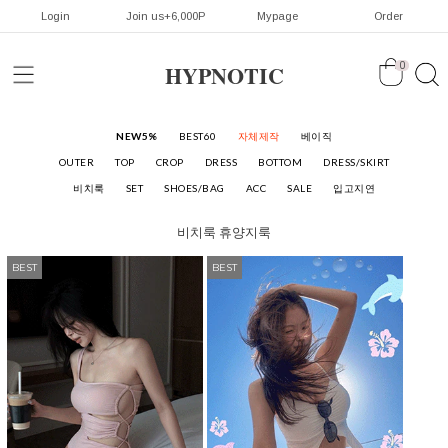
Login
Join us+6,000P
Mypage
Order
HYPNOTIC
0
NEW5%
BEST60
자체제작
베이직
OUTER
TOP
CROP
DRESS
BOTTOM
DRESS/SKIRT
비치룩
SET
SHOES/BAG
ACC
SALE
입고지연
비치룩
휴양지룩
BEST
BEST
BEST