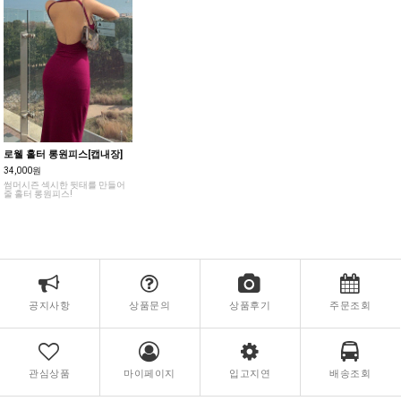
로웰 홀터 롱원피스[캡내장]
34,000원
썸머시즌 섹시한 뒷태를 만들어
줄 홀터 롱원피스!
공지사항
상품문의
상품후기
주문조회
관심상품
마이페이지
입고지연
배송조회