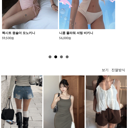
펙시트 원숄더 모노키니
니콤 플라워 셔링 비키니
케이디 
59,500원
56,000원
19,000
보기
진열방식