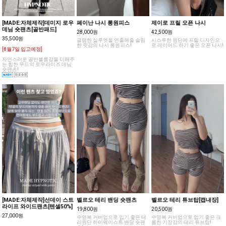
[MADE:자체제작]데미지 로우
페이난 나시 롱원피스
제이로 프릴 오픈 나시
데님 숏팬츠[골반패드]
28,000원
42,500원
35,500원
글램한 실루엣을 연출해줄 슬림
시스루한 원단에 프릴 디자인으
한 핏감의 나시 롱원피스!
로 레이어드 하기 좋은 오픈 나시!
[8월7일 입고예정]
자연스러운 골반볼륨감을 더해주
는 힙한 무드의 로우라이즈 데님
숏팬츠!
[MADE:자체제작]선데이 스트
벨르오 테리 밴딩 숏팬츠
벨르오 테리 튜브탑[캡내장]
라이프 와이드팬츠[텐셀50%]
19,800원
20,500원
27,000원
수영복 커버업으로 입기 좋은 테
수영복 커버업으로 입기 좋은 크
리원단 하이웨이스트 밴딩 숏팬
롭한 기장감의 테리 튜브탑!