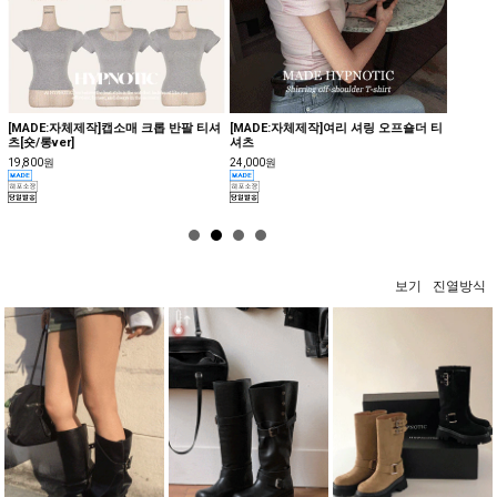
[MADE:자체제작]캡소매 크롭 반팔 티셔
[MADE:자체제작]여리 셔링 오프숄더 티
[MAD
츠[숏/롱ver]
셔츠
14,000
19,800원
24,000원
보기
진열방식