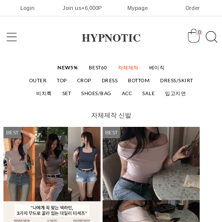
Login
Join us+6,000P
Mypage
Order
HYPNOTIC
0
NEW5%
BEST60
자체제작
베이직
OUTER
TOP
CROP
DRESS
BOTTOM
DRESS/SKIRT
비치룩
SET
SHOES/BAG
ACC
SALE
입고지연
자체제작
신발
BEST
BEST
BEST