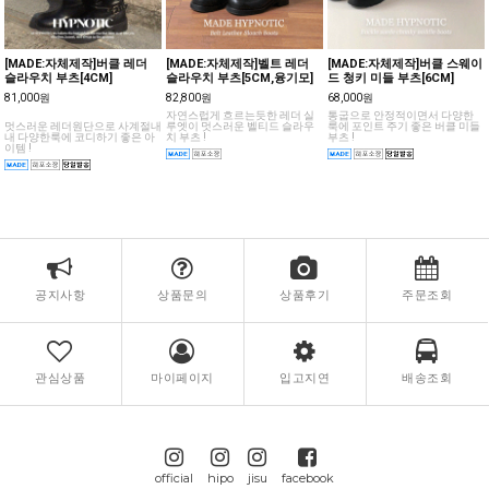
[MADE:자체제작]버클 레더
[MADE:자체제작]벨트 레더
[MADE:자체제작]버클 스웨이
슬라우치 부츠[4CM]
슬라우치 부츠[5CM,융기모]
드 청키 미들 부츠[6CM]
81,000원
82,800원
68,000원
자연스럽게 흐르는듯한 레더 실
통굽으로 안정적이면서 다양한
멋스러운 레더원단으로 사계절내
루엣이 멋스러운 벨티드 슬라우
룩에 포인트 주기 좋은 버클 미들
내 다양한룩에 코디하기 좋은 아
치 부츠 !
부츠 !
이템 !
공지사항
상품문의
상품후기
주문조회
관심상품
마이페이지
입고지연
배송조회
official
hipo
jisu
facebook