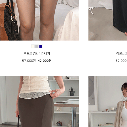
엔도르 캉캉 치마바지
에크소 
57,000원
42,000원
52,00