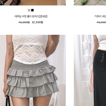
레프딜 셔링 홀터 원피스[캡내장]
키트리 새깅
48,000원
32,500원
49,00