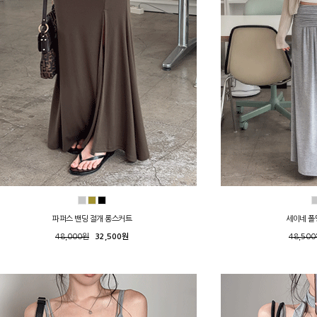
파퍼스 밴딩 절개 롱스커트
세이네 폴
48,000원
32,500원
48,50