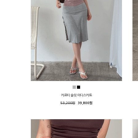
커르티 슬릿 미디스커트
53,200원
39,800원