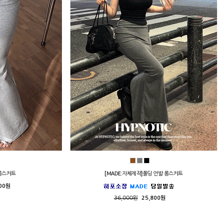
롱스커트
[MADE:자체제작]폴딩 언발 롱스커트
00원
36,000원
25,800원