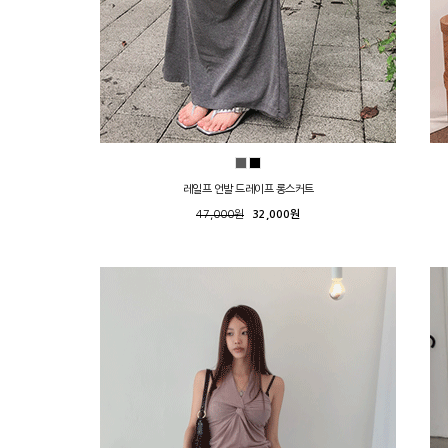
레일프 언발 드레이프 롱스커트
47,000원
32,000원