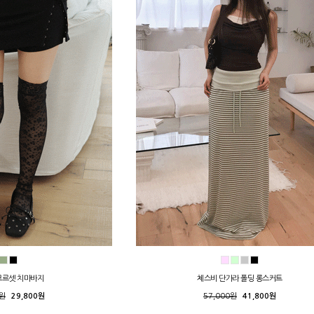
코르셋 치마바지
체스비 단가라 폴딩 롱스커트
0원
29,800원
57,000원
41,800원