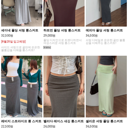
세이네 폴딩 셔링 롱스커트
하트먼 폴딩 셔링 롱스커트
에피아 폴딩 셔링 롱스커트
32,500원
29,000원
36,500원
폴딩 디자인으로 트렌디하면서
셔링 디테일로 은은한 골반 볼륨
[8월20일 입고예정]
여성스러운 셔링 롱스커트
감을 더해주는 롱스커트!
사이드 셔링으로 골반에 은은한
볼륨감을 더해줄 롱스커트!
레비지 스트라이프 롱 스커트
벨리다 레이스 새깅 롱스커트
셀리온 셔링 폴딩 롱스커트
22,500원
26,000원
36,500원