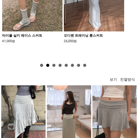
타이플 실키 레이스 스커트
오디렌 트레이닝 롱스커트
[MAD
41,000원
26,000원
25,800
보기
진열방식