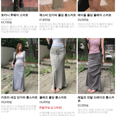
로카니 투웨이 스커트
체스비 단가라 폴딩 롱스커트
레이들 폴딩 플레어 스커트
46,000원
41,800원
26,000원
43,700원
포인트되는 화사한 컬러감으로
여성스러운 무드의 플레어 폴딩
원피스, 폴딩스커트, 롱스커트 등
매력적인 코디를 연출해줄 단가
디자인이 매력적인 아이템 !
원하는 방식으로 다양하게 연출
라 롱스커트!
가능한 매력적인 아이템!
키트리 새깅 단가라 롱스커트
플레즈 폴딩 롱스커트
레일프 언발 드레이프 롱스커
트
36,500원
26,000원
32,000원
허리 레이스 디테일로 포인트를
[8월20일 입고예정]
더해준 맥시한 기장감의 단가라
양사이드 언발 드레이프 디테일
스커트!
포인트가 매력적인 아이템 !
아랫배를 자연스럽게 커버해 주
는 폴딩 디자인이 메력적인 아이