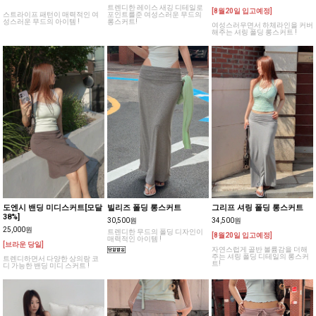
트렌디한 레이스 새깅 디테일로
[8월20일 입고예정]
스트라이프 패턴이 매력적인 여
포인트를준 여성스러운 무드의
성스러운 무드의 아이템 !
롱스커트!
여성스러우면서 하체라인을 커버
해주는 셔링 폴딩 롱스커트 !
도엔시 밴딩 미디스커트[모달
빌리즈 폴딩 롱스커트
그리프 셔링 폴딩 롱스커트
38%]
30,500원
34,500원
25,000원
트렌디한 무드의 폴딩 디자인이
[8월20일 입고예정]
매력적인 아이템 !
[브라운 당일]
자연스럽게 골반 볼륨감을 더해
주는 셔링 폴딩 디테일의 롱스커
트렌디하면서 다양한 상의랑 코
트!
디 가능한 밴딩 미디 스커트 !