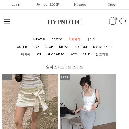
Login
Join us+6,000P
Mypage
Order
HYPNOTIC
0
NEW5%
BEST60
자체제작
베이직
OUTER
TOP
CROP
DRESS
BOTTOM
DRESS/SKIRT
비치룩
SET
SHOES/BAG
ACC
SALE
입고지연
원피스 / 스커트
스커트
BEST
BEST
BEST