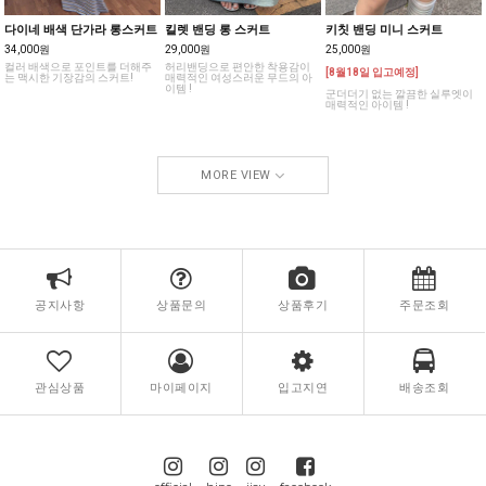
다이네 배색 단가라 롱스커트
킬렛 밴딩 롱 스커트
키칫 밴딩 미니 스커트
34,000원
29,000원
25,000원
컬러 배색으로 포인트를 더해주
허리밴딩으로 편안한 착용감이
[8월18일 입고예정]
는 맥시한 기장감의 스커트!
매력적인 여성스러운 무드의 아
이템 !
군더더기 없는 깔끔한 실루엣이
매력적인 아이템 !
MORE VIEW
공지사항
상품문의
상품후기
주문조회
관심상품
마이페이지
입고지연
배송조회