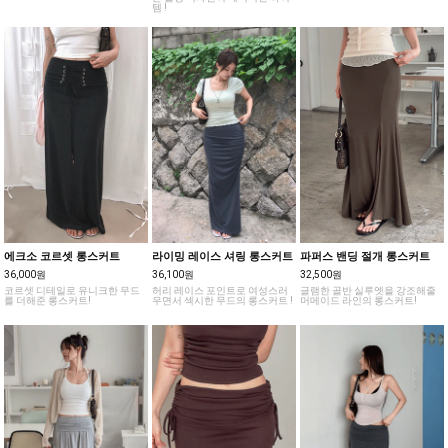
템 !
에크소 코르셋 롱스커트
라이밍 레이스 셔링 롱스커트
파퍼스 밴딩 절개 롱스커트
36,000원
36,100원
32,500원
코르셋 디테일로 유니크한 무드
허리 레이스 포인트로 여성스러
글램한 골반 실루엣을 강조해줄
를 더해준 롱스커트!
우면서 섹시한 무드의 롱스커트 !
머메이드 라인의 롱스커트!