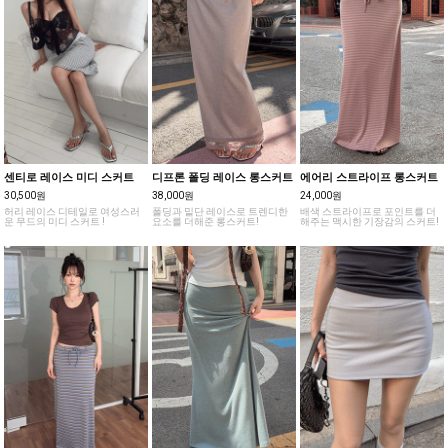
센티로 레이스 미디 스커트
디프론 폴딩 레이스 롱스커트
에어리 스트라이프 롱스커트
30,500원
38,000원
24,000원
허리 레이스 디테일로 여성스러
폴딩과 밑단 레이스로 트렌디한
배색 스트라이프로 포인트를 더
운 무드의 미디 스커트 !
요소를 더해준 롱스커트!
해주는 맥시한 기장감의 스커트!