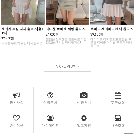
케어리 프릴 나시 원피스[울1
레이첸 브이넥 셔링 원피스
초이드 레이어드 배색 원피스
4%]
24,000원
39,600원
32,500원
글램한 실루엣을 연출해줄 라인
레이어드 디자인으로 포멀한 무
감있는 섹시한 미니원피스!
드를 더해준 여리한 무드의 미니
섹시한 무드의 프릴 나시 원피스 !
원피스!
MORE VIEW
공지사항
상품문의
상품후기
주문조회
관심상품
마이페이지
입고지연
배송조회