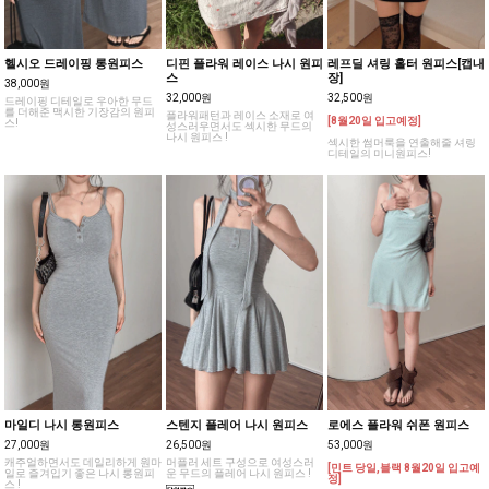
헬시오 드레이핑 롱원피스
디핀 플라워 레이스 나시 원피
레프딜 셔링 홀터 원피스[캡내
스
장]
38,000원
32,000원
32,500원
드레이핑 디테일로 우아한 무드
를 더해준 맥시한 기장감의 원피
플라워패턴과 레이스 소재로 여
[8월20일 입고예정]
스!
성스러우면서도 섹시한 무드의
나시 원피스 !
섹시한 썸머룩을 연출해줄 셔링
디테일의 미니원피스!
마일디 나시 롱원피스
스텐지 플레어 나시 원피스
로에스 플라워 쉬폰 원피스
27,000원
26,500원
53,000원
캐주얼하면서도 데일리하게 원마
머플러 세트 구성으로 여성스러
[민트 당일,블랙 8월20일 입고예
일로 즐겨입기 좋은 나시 롱원피
운 무드의 플레어 나시 원피스 !
정]
스 !