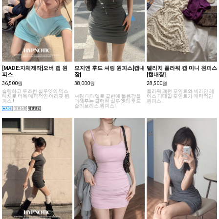
[MADE:자체제작]오버 랩 원
모지엔 후드 셔링 원피스[캡내
텔리치 플라워 캡 미니 원피스
피스
장]
[캡내장]
36,500원
38,000원
28,500원
슬림하고 루즈한 실루엣의 믹스
플라워 패턴 포인트와 넥라인 레
매치로 더욱 매력적인 여리핏 원
셔링 디테일로 골반에 볼륨감을
이스 디테일 포인트가 매력적인
피스 !
더해주는 글램한 실루엣의 후드
원피스 !
슬리브리스 원피스!