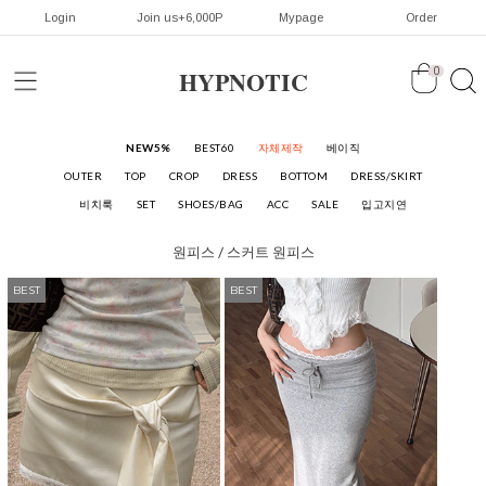
Login
Join us+6,000P
Mypage
Order
HYPNOTIC
0
NEW5%
BEST60
자체제작
베이직
OUTER
TOP
CROP
DRESS
BOTTOM
DRESS/SKIRT
비치룩
SET
SHOES/BAG
ACC
SALE
입고지연
원피스 / 스커트
원피스
BEST
BEST
BEST