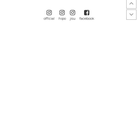
official
hipo
jisu
facebook
GUIDE
개인정보 처리방침
PC.VER
CALL CENTER
BANK INFO
070-4364-9255
국민
347801-04-123137
OPEN 월요일~금요일
(주)히프나틱
콜센터 및 게시판 상담시간
오후 13:00 ~ 오후 18:00
토요일/일요일/공휴일 휴무
문의하기
고객센터 연결