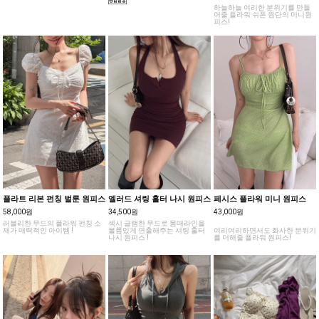
하늘하늘 여리한 분위기를 만들
어줄 플라워 쉬폰 원단의 미니원
피스!
플라트 리본 펀칭 벌룬 원피스
엘러드 셔링 홀터 나시 원피스
페시스 플라워 미니 원피스
58,000원
34,500원
43,000원
러블리한 무드의 플라워 펀칭 소
섹시 글램한 무드로 몸매라인을
재가 매력적인 아이템 !
볼륨있게 연출해주는 셔링 홀터
여리여리하면서도 화사한 분위기
나시 원피스 !
를 더해줄 플라워 원피스!