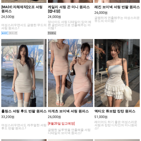
[MADE:자체제작]오프 셔링
케일리 셔링 끈 미니 원피스
레킨 브이넥 셔링 반팔 원피스
원피스
[캡내장]
26,000원
24,500원
24,000원
글램하게 연출해주는 여성스러운
무드의 아이템 !
양사이드 셔링 디테일이 있어 예
여성스러우면서도 글램한 무드의
쁜 골반라인으로 연출해주는 아
셔링 원피스 !
이템 !
홀링스 셔링 후드 반팔 원피스
아게츠 브이넥 셔링 원피스
엑티오 튜브탑 캉캉 원피스
33,200원
26,000원
51,000원
레이어드 하기 좋은 여성스러운
[8월20일 입고예정]
여성스러우면서도 캐주얼한 셔링
셔링과 캉캉 디자인의 미니원피
후드 반팔 원피스 !
스!
글램한 실루엣을 연출해줄 셔링
디테일의 브이넥 원피스!