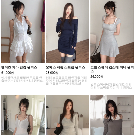
멘디즈 카라 캉캉 원피스
오페스 셔링 스트랩 원피스
코빈 스퀘어 캡소매 미니 원피
스
61,000원
23,000원
26,000원
섹시하면서도 발랄한 무드를 연
허리 스트랩으로 라인감을 더해
출해주는 캉캉 카라 나시 원피스 !
주어 긴 래그라인과 잘록한 허리
를 연출해주는 미니원피스!
넓은 스퀘어넥과 캡소매로 여리
여리한 느낌을 주는 미니 원피스 !