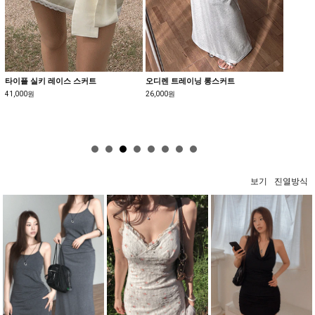
오디렌 트레이닝 롱스커트
[MADE:자체제작]폴딩 언발 롱스커트
페이난 
26,000원
25,800원
28,000
보기
진열방식