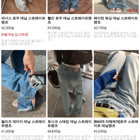
피너스 로우 데님 스트레이트
헬킨 로우 데님 스트레이트팬
레이턴 워싱 데님 스트레이트
팬츠
츠
팬츠
62,000원
59,000원
62,700원
맥시한 기장감으로 다리가 길어
다리라인이 슬림해 보이는 스트
[8월18일 입고예정]
보이는 로우 데님 스트레이트팬
레이트 핏감이 매력적인 아이템 !
츠 !
트렌디하면서 ss시즌 즐겨입기
좋은 스트레이트 팬츠 !
릴리즈 데미지 데님 스트레이
로시크 스태킹 데님 스트레이
[MADE:자체제작]로우 스트레
트팬츠
트팬츠
이트 데님팬츠
61,000원
64,800원
45,500원
데미지 디테일 포인트가 매력적
발등을 덮어 레이어 되는 실루엣
라이트한 워싱으로 산뜻한 느낌
인 세미 스트레이트 핏 아이템 !
이 멋스러운 스태킹 데님 팬츠!
을 더해주는 트렌디한 스트레이