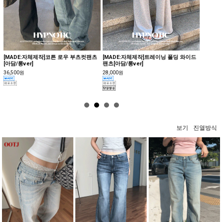
[MADE:자체제작]코튼 로우 부츠컷팬츠
[MADE:자체제작]트레이닝 폴딩 와이드
[이안팬
[아담/롱ver]
팬츠[아담/롱ver]
[골반패
36,500원
28,000원
45,500
보기
진열방식