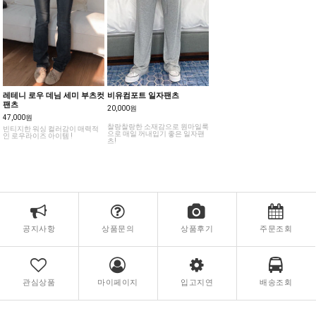
레테니 로우 데님 세미 부츠컷
비유컴포트 일자팬츠
팬츠
20,000원
47,000원
찰랑찰랑한 소재감으로 원마일룩
빈티지한 워싱 컬러감이 매력적
으로 매일 꺼내입기 좋은 일자팬
인 로우라이즈 아이템 !
츠!
공지사항
상품문의
상품후기
주문조회
관심상품
마이페이지
입고지연
배송조회