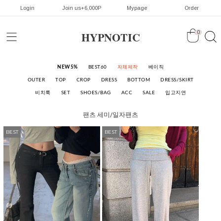
Login
Join us+6,000P
Mypage
Order
HYPNOTIC
0
NEW5%
BEST60
자체제작
베이직
OUTER
TOP
CROP
DRESS
BOTTOM
DRESS/SKIRT
비치룩
SET
SHOES/BAG
ACC
SALE
입고지연
팬츠
세미/일자팬츠
BEST
BEST
BEST