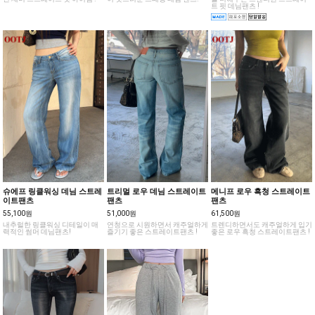
트 핏 데님팬츠 !
슈에프 링클워싱 데님 스트레
트리멀 로우 데님 스트레이트
메니프 로우 흑청 스트레이트
이트팬츠
팬츠
팬츠
55,100원
51,000원
61,500원
내추럴한 링클워싱 디테일이 매
연청으로 시원하면서 캐주얼하게
트렌디하면서도 캐주얼하게 입기
력적인 썸머 데님팬츠!
즐기기 좋은 스트레이트팬츠 !
좋은 로우 흑청 스트레이트팬츠 !