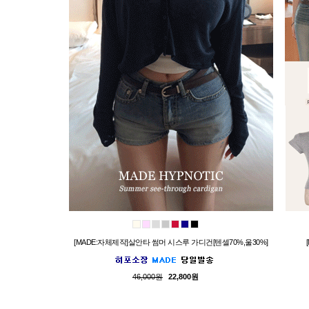
[MADE:자체제작]살안타 썸머 시스루 가디건[텐셀70%,울30%]
46,000원
22,800원