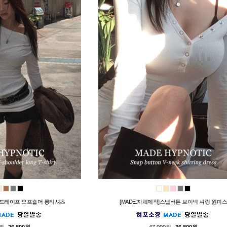
턱 드레이프 오프숄더 롱티셔츠
[MADE:자체제작]스냅버튼 브이넥 셔링 원피스