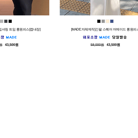
 힙셔링 트임 롱원피스[캡내장]
[MADE:자체제작]긴팔 스퀘어 머메이드 롱원피
0원
43,500원
58,000원
43,500원