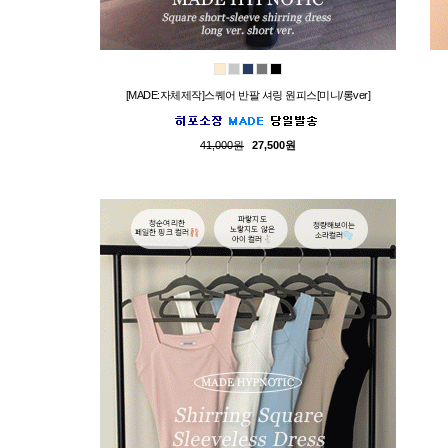
[MADE:자체제작]스퀘어 반팔 셔링 원피스[미니/롱ver]
41,000원
27,500원