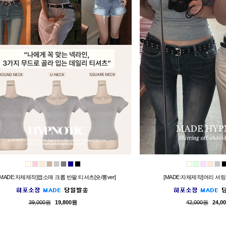
[MADE:자체제작]캡소매 크롭 반팔 티셔츠[숏/롱ver]
[MADE:자체제작]여리 셔
39,000원
19,800원
42,000원
24,0