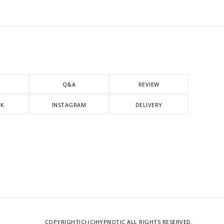
Q&A
REVIEW
OK
INSTAGRAM
DELIVERY
COPYRIGHT(C) (C)HYPNOTIC ALL RIGHTS RESERVED.