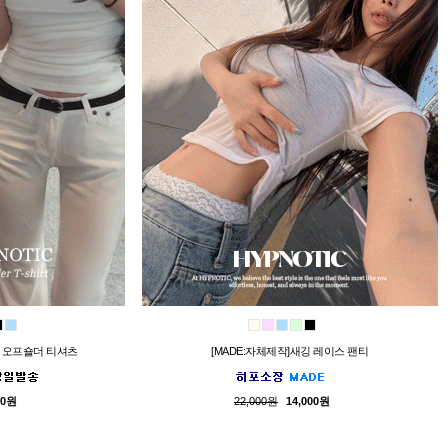
링 오프숄더 티셔츠
[MADE:자체제작]새깅 레이스 팬티
00원
22,000원
14,000원