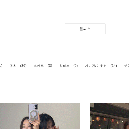
원피스
1)
(36)
(3)
(9)
(14)
팬츠
스커트
원피스
가디건/아우터
셋