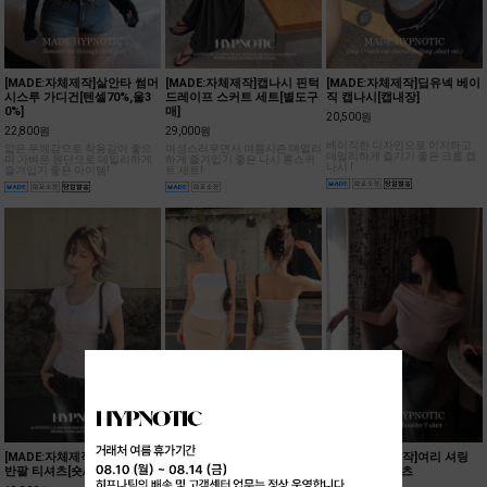
[MADE:자체제작]살안타 썸머
[MADE:자체제작]캡나시 핀턱
[MADE:자체제작]딥유넥 베이
시스루 가디건[텐셀70%,울3
드레이프 스커트 세트[별도구
직 캡나시[캡내장]
0%]
매]
20,500원
22,800원
29,000원
베이직한 디자인으로 이지하고
얇은 두께감으로 착용감이 좋으
여성스러우면서 여름시즌 데일리
데일리하게 즐기기 좋은 크롭 캡
며 가벼운 원단으로 데일리하게
하게 즐겨입기 좋은 나시 롱스커
나시 !
즐겨입기 좋은 아이템!
트 세트!
[MADE:자체제작]캡소매 크롭
[MADE:자체제작]폴딩 언발
[MADE:자체제작]여리 셔링
반팔 티셔츠[숏/롱ver]
롱스커트
오프숄더 티셔츠