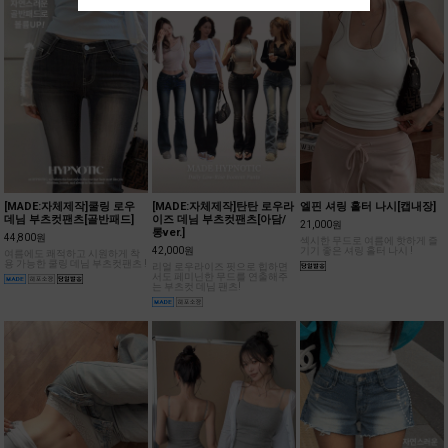
[MADE:자체제작]쿨링 로우
[MADE:자체제작]탄탄 로우라
엘핀 셔링 홀터 나시[캡내장]
데님 부츠컷팬츠[골반패드]
이즈 데님 부츠컷팬츠[아담/
21,000원
롱ver.]
44,800원
섹시한 무드로 여름에 핫하게 즐
42,000원
기기 좋은 셔링 홀터 나시 !
여름에도 쾌적하고 시원하게 착
용 가능한 쿨링 데님 부츠컷팬츠 !
리얼 로우라이즈 핏으로 힙하면
서도 페미닌한 무드를 연출해주
는 부츠컷 데님 팬츠!