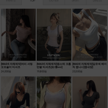
PANTS
TOP
OUTER
SKIRT
DRESS
유넥 베이
[MADE:자체제작]살안타 썸머
베리슨 니트 살안타 가디건
킬리치 살안타 크롭 
시스루 가디건[텐셀70%,울3
24,000원
24,000원
0%]
22,800원