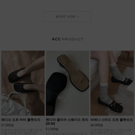
MORE VIEW
ACC
PRODUCT
레디오 도트 타비 플랫슈즈
렌디아 클리어 스웨이드 쪼리
바에니 스터드 도트 플랫슈즈
[4CM]
57,000원
64,000원
51,300원
도트메쉬 원단으로 러블리한 무
도트처럼 연출되는 스터드 디테