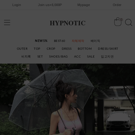
Login
Join us+6,000P
Mypage
Order
HYPNOTIC
0
NEW5%
BEST60
자체제작
베이직
OUTER
TOP
CROP
DRESS
BOTTOM
DRESS/SKIRT
비치룩
SET
SHOES/BAG
ACC
SALE
입고지연