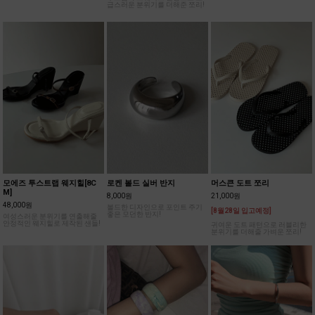
드를 더해준 타비 플랫슈즈!
일이 매력적인 플랫슈즈!
우드굽과 스웨이드 밑창으로 고
급스러운 분위기를 더해준 쪼리!
모에즈 투스트랩 웨지힐[8C
로켄 볼드 실버 반지
머스큰 도트 쪼리
M]
8,000원
21,000원
48,000원
볼드한 디자인으로 포인트 주기
[8월28일 입고예정]
좋은 모던한 반지!
여성스러운 분위기를 연출해줄
안정적인 웨지힐로 제작된 샌들!
귀여운 도트 패턴으로 러블리한
분위기를 더해줄 가벼운 쪼리!