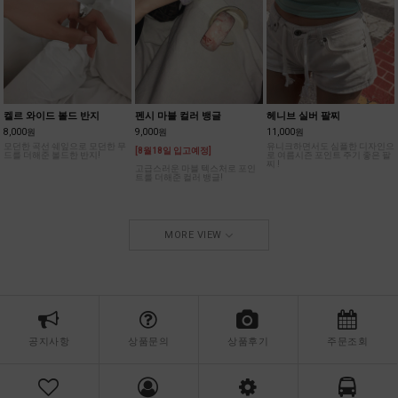
켈르 와이드 볼드 반지
펜시 마블 컬러 뱅글
헤니브 실버 팔찌
8,000원
9,000원
11,000원
모던한 곡선 쉐잎으로 모던한 무
유니크하면서도 심플한 디자인으
[8월18일 입고예정]
드를 더해준 볼드한 반지!
로 여름시즌 포인트 주기 좋은 팔
찌 !
고급스러운 마블 텍스처로 포인
트를 더해준 컬러 뱅글!
MORE VIEW
공지사항
상품문의
상품후기
주문조회