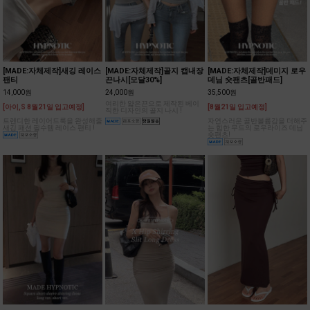
[MADE:자체제작]새깅 레이스
[MADE:자체제작]골지 캡내장
[MADE:자체제작]데미지 로우
팬티
끈나시[모달30%]
데님 숏팬츠[골반패드]
14,000원
24,000원
35,500원
여리한 얇은끈으로 제작된 베이
[아이,S 8월21일 입고예정]
[8월21일 입고예정]
직한 디자인의 골지 나시 !
트렌디한 레이어드룩을 완성해줄
자연스러운 골반볼륨감을 더해주
새깅 패션 필수템 레이스 팬티 !
는 힙한 무드의 로우라이즈 데님
숏팬츠!