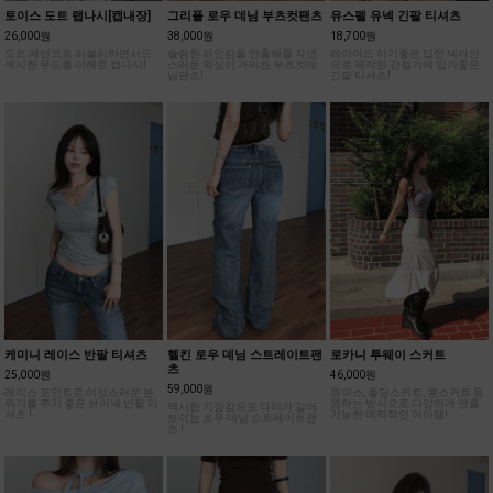
토이스 도트 랩나시[캡내장]
그리플 로우 데님 부츠컷팬츠
유스펠 유넥 긴팔 티셔츠
26,000원
38,000원
18,700원
도트 패턴으로 러블리하면서도
슬림한 라인감을 연출해줄 자연
레이어드 하기좋은 딥한 넥라인
섹시한 무드를 더해준 캡나시!
스러운 워싱이 가미된 부츠컷데
으로 제작된 간절기에 입기좋은
님팬츠!
긴팔 티셔츠!
케미니 레이스 반팔 티셔츠
헬킨 로우 데님 스트레이트팬
로카니 투웨이 스커트
츠
25,000원
46,000원
59,000원
레이스 포인트로 여성스러운 분
원피스, 폴딩스커트, 롱스커트 등
위기를 주기 좋은 브이넥 반팔 티
원하는 방식으로 다양하게 연출
맥시한 기장감으로 다리가 길어
셔츠 !
가능한 매력적인 아이템!
보이는 로우 데님 스트레이트팬
츠 !