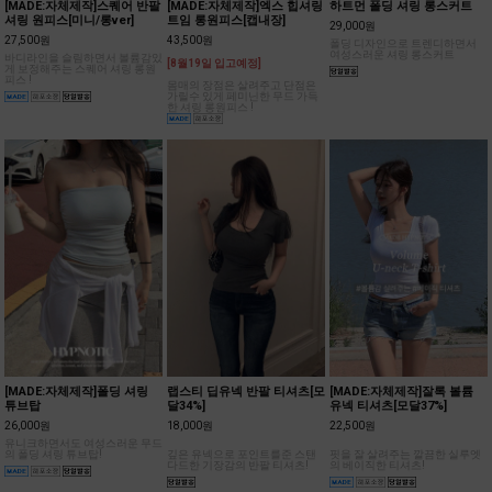
[MADE:자체제작]스퀘어 반팔
[MADE:자체제작]엑스 힙셔링
하트먼 폴딩 셔링 롱스커트
셔링 원피스[미니/롱ver]
트임 롱원피스[캡내장]
29,000원
27,500원
43,500원
폴딩 디자인으로 트렌디하면서
여성스러운 셔링 롱스커트
바디라인을 슬림하면서 볼륨감있
[8월19일 입고예정]
게 보정해주는 스퀘어 셔링 롱원
피스 !
몸매의 장점은 살려주고 단점은
가릴수 있게 페미닌한 무드 가득
한 셔링 롱원피스 !
[MADE:자체제작]폴딩 셔링
랩스티 딥유넥 반팔 티셔츠[모
[MADE:자체제작]잘록 볼륨
튜브탑
달34%]
유넥 티셔츠[모달37%]
26,000원
18,000원
22,500원
유니크하면서도 여성스러운 무드
의 폴딩 셔링 튜브탑!
깊은 유넥으로 포인트를준 스탠
핏을 잘 살려주는 깔끔한 실루엣
다드한 기장감의 반팔 티셔츠!
의 베이직한 티셔츠!