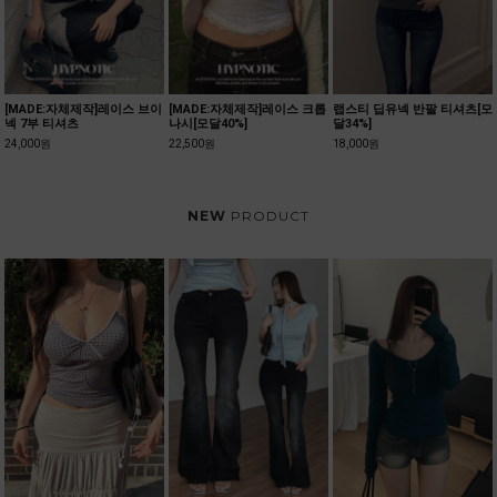
티셔츠[모
[MADE:자체제작]양브이 크롭
델브 라운드 시스루 가디건
테리슨 살안타 브이넥
가디건[텐셀70%]
21,000원
26,000원
23,500원
NEW
PRODUCT