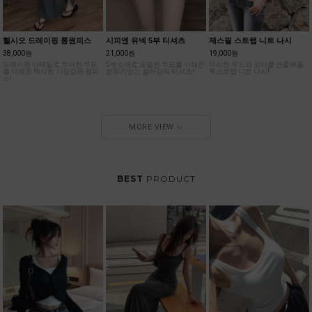
헬시오 드레이핑 롱원피스
시피엔 유넥 5부 티셔츠
제스필 스트랩 니트 나시
38,000원
21,000원
19,000원
드레이핑 디테일로 우아한 무드
5북소매로 포멀한 무드를 더해준
여리한 무드의 코디를 연출해줄
를 더해준 맥시한 기장감의 원피
분위기있는 컬러감의 티셔츠!
투스트랩 니트 나시!
스!
MORE VIEW
BEST
PRODUCT