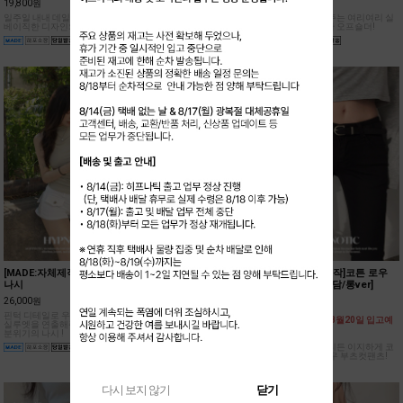
19,800원
25,800원
24,000원
일주일 내내 데일리로 입기좋은
슬림하고 글램한 실루엣을 연출
어깨를 폭 감싸주는 여리여리 실
베이직한 디자인의 반팔 티셔츠!
해줄 트렌디한 폴딩 디테일의 롱
루엣의 드레시한 오프숄더!
스커트!
[MADE:자체제작]핀턱 반목
[MADE:자체제작]크리미 레이
[MADE:자체제작]코튼 로우
나시
어드 홀터 나시[모달38%]
부츠컷팬츠[아담/롱ver]
26,000원
19,800원
36,500원
핀턱 디테일로 우아한 드레이프
부드러운 모달 소재와 여리한 핏
[원단 불량으로 8월20일 입고예
실루엣을 연출해주는 여성스러운
이 매력적인 홀터 나시!
정]
분위기의 나시 !
블랙 컬러로 어디든 이지하게 코
디 하기 좋은 로우 부츠컷팬츠!
다시 보지 않기
닫기