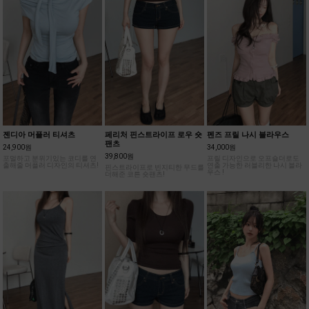
젠디아 머플러 티셔츠
페리처 핀스트라이프 로우 숏
펜즈 프릴 나시 블라우스
팬츠
24,900원
34,000원
39,800원
포멀하고 분위기있는 코디를 연
프릴 디자인으로 오프숄더로도
출해줄 머플러 디자인의 티셔츠!
연출 가능한 러블리한 나시 블라
핀스트라이프로 빈지티한 무드를
우스 !
더해준 코튼 숏팬츠!