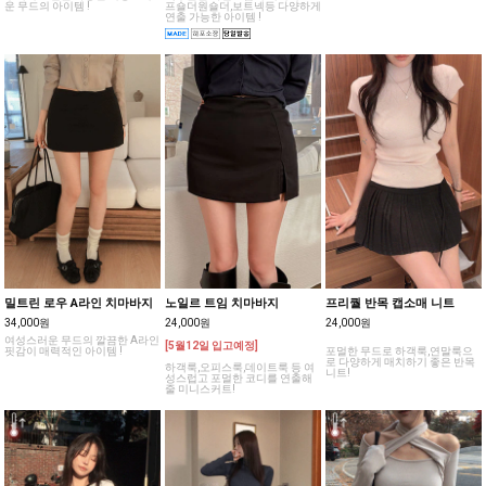
운 무드의 아이템 !
프숄더원숄더,보트넥등 다양하게
연출 가능한 아이템 !
밀트린 로우 A라인 치마바지
노일르 트임 치마바지
프리퀄 반목 캡소매 니트
34,000원
24,000원
24,000원
여성스러운 무드의 깔끔한 A라인
[5월12일 입고예정]
핏감이 매력적인 아이템 !
포멀한 무드로 하객룩,연말룩으
로 다양하게 매치하기 좋은 반목
하객룩,오피스룩,데이트룩 등 여
니트!
성스럽고 포멀한 코디를 연출해
줄 미니스커트!