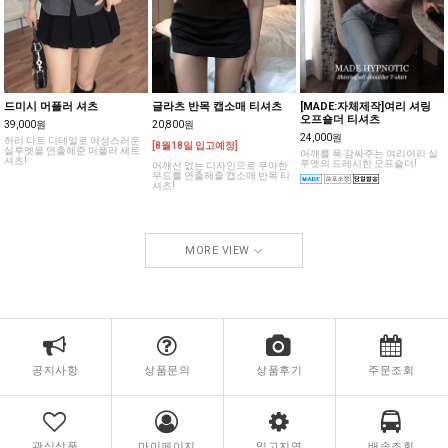
드미시 머플러 셔츠
글라츠 반목 캡소매 티셔츠
[MADE:자체제작]여리 셔링
오프숄더 티셔츠
39,000원
20,800원
24,000원
허리 다트 디테일로 여성스러운
[8월18일 입고예정]
실루엣을 연출해준 머플러 세트
어깨를 폭 감싸주는 여리여리 실
셔츠!
루엣의 드레시한 오프숄더!
어깨선 없는 디자인으로 우아한
무드를 연출해줄 캡소매 반목 티
셔츠!
MORE VIEW
공지사항
상품문의
상품후기
주문조회
관심상품
마이페이지
입고지연
배송조회