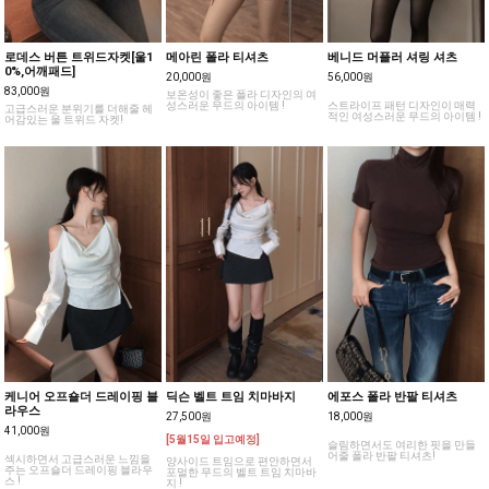
로데스 버튼 트위드자켓[울1
메아린 폴라 티셔츠
베니드 머플러 셔링 셔츠
0%,어깨패드]
20,000원
56,000원
83,000원
보온성이 좋은 폴라 디자인의 여
성스러운 무드의 아이템 !
스트라이프 패턴 디자인이 매력
고급스러운 분위기를 더해줄 헤
적인 여성스러운 무드의 아이템 !
어감있는 울 트위드 자켓!
케니어 오프숄더 드레이핑 블
딕슨 벨트 트임 치마바지
에포스 폴라 반팔 티셔츠
라우스
27,500원
18,000원
41,000원
[5월15일 입고예정]
슬림하면서도 여리한 핏을 만들
어줄 폴라 반팔 티셔츠!
섹시하면서 고급스러운 느낌을
양사이드 트임으로 편안하면서
주는 오프숄더 드레이핑 블라우
포멀한 무드의 벨트 트임 치마바
스 !
지 !