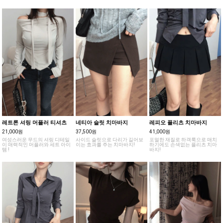
레트론 셔링 머플러 티셔츠
네티아 슬릿 치마바지
레피오 플리츠 치마바지
21,000원
37,500원
41,000원
여성스러운 무드의 셔링 디테일
사이드 슬릿으로 다리가 길어보
포멀한 재질로 하객룩으로 매치
이 매력적인 머플러와 세트 아이
이는 효과를 주는 치마바지!
하기에도 손색없는 플리츠 치마
템 !
바지!