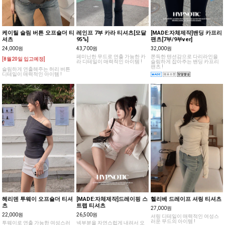
케이틸 슬림 버튼 오프숄더 티
레인프 7부 카라 티셔츠[모달
[MADE:자체제작]밴딩 카프리
셔츠
95%]
팬츠[7부/9부ver]
24,000원
43,700원
32,000원
페미닌한 무드로 연출 가능한 카
쫀득한 텐션감으로 다리라인을
[8월20일 입고예정]
라 디테일이 매력적인 아이템 !
슬림하게 잡아주는 밴딩 카프리
팬츠 !
슬림하게 연출해주는 허리 버튼
디테일이 매력적인 아이템 !
헤리덴 투웨이 오프숄더 티셔
[MADE:자체제작]드레이핑 스
헬리베 드레이프 셔링 티셔츠
츠
트랩 티셔츠
27,000원
22,000원
26,500원
셔링 디테일이 매력적인 여성스
러운 무드의 아이템 !
투웨이로 연출 가능한 여성스러
넥부분을 자연스럽게 내려서 오