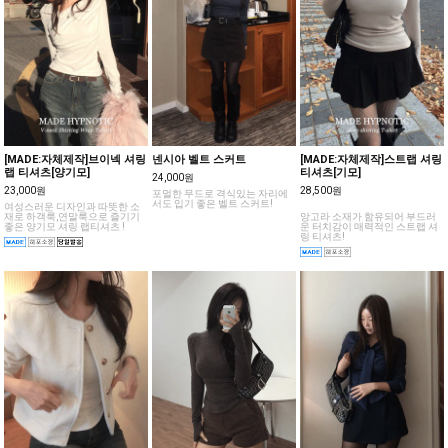
[MADE:자체제작]브이넥 셔링
넨시아 벨트 스커트
[MADE:자체제작]스트랩 셔링
랩 티셔츠[양기모]
티셔츠[기모]
24,000원
23,000원
28,500원
포멀한 무드로 격식있는 자리에
서도 입기 좋은 벨트 스커트!
여성스러운 디자인과 따뜻한 소
재로 하객룩,연말룩으로 즐기기
앙고라 소재가 함유되어 부드러
좋은 양기모 셔링 랩티셔츠 !
운 터치감이 매력적인 스트랩 셔
링 티셔츠!