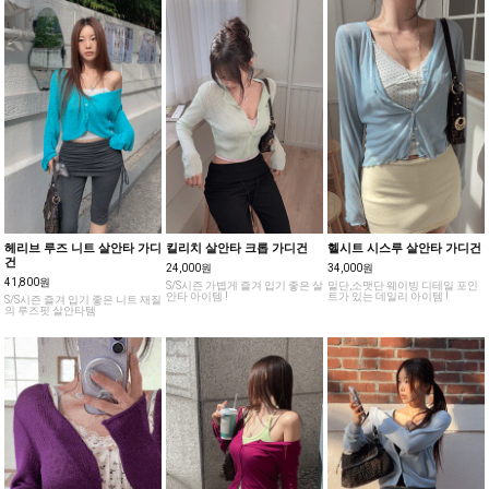
헤리브 루즈 니트 살안타 가디
킬리치 살안타 크롭 가디건
헬시트 시스루 살안타 가디건
건
24,000원
34,000원
41,800원
S/S시즌 가볍게 즐겨 입기 좋은 살
밑단,소맷단 웨이빙 디테일 포인
안타 아이템 !
트가 있는 데일리 아이템 !
S/S시즌 즐겨 입기 좋은 니트 재질
의 루즈핏 살안타템