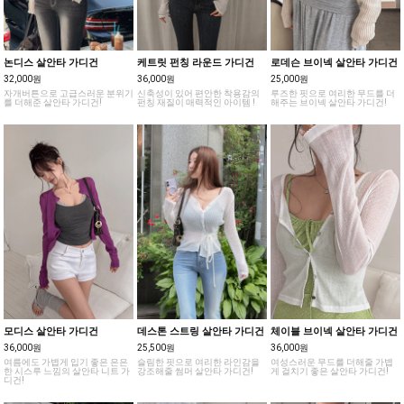
논디스 살안타 가디건
케트릿 펀칭 라운드 가디건
로데슨 브이넥 살안타 가디건
32,000원
36,000원
25,000원
자개버튼으로 고급스러운 분위기
신축성이 있어 편안한 착용감의
루즈한 핏으로 여리한 무드를 더
를 더해준 살안타 가디건!
펀칭 재질이 매력적인 아이템 !
해주는 브이넥 살안타 가디건!
모디스 살안타 가디건
데스톤 스트링 살안타 가디건
체이블 브이넥 살안타 가디건
36,000원
25,500원
36,000원
여름에도 가볍게 입기 좋은 은은
슬림한 핏으로 여리한 라인감을
여성스러운 무드를 더해줄 가볍
한 시스루 느낌의 살안타 니트 가
강조해줄 썸머 살안타 가디건!
게 걸치기 좋은 살안타 가디건!
디건!