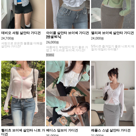
데비오 셔링 살안타 가디건
아이콜 살안타 브이넥 가디건
델리퍼 브이넥 살안타 가디건
[텐셀95%]
24,700원
24,000원
26,000원
셔링으로 은은한 볼륨을 더해줄
살안타 가디건!
S/S시즌 즐겨입기 좋은 니트지 재
여름에도 부담없이 입기 좋은 가
질의 데일리 아이템 !
볍고 부드러운 브이넥 가디건!
헬리츠 브이넥 살안타 니트 가
베디스 딥브이 가디건
레플스 스냅 살안타 가디건
디건
35,000원
21,000원