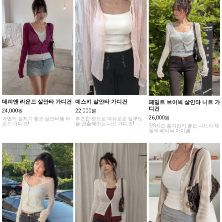
데피엔 라운드 살안타 가디건
데스키 살안타 가디건
페일트 브이넥 살안타 니트 가
디건
24,000원
22,000원
26,000원
가볍게 걸치기 좋은 살안타템 라
루즈한 핏으로 여유로운 실루엣
운드 가디건!
을 연출해주는 니트 가디건!
S/S시즌 즐겨입기 좋은 니트지 재
질의 베이직 아이템 !