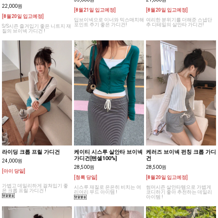
22,000원
[8월21일 입고예정]
[8월20일 입고예정]
[8월20일 입고예정]
딥브이넥으로 이너와 믹스매치해
여리한 분위기를 더해준 스냅단
포인트 주기 좋은 가디건!
추 디테일의 살안타 가디건!
S/S시즌 즐겨입기 좋은 니트지 재
질의 브이넥 가디건 !
라이딩 크롭 프릴 가디건
케이티 시스루 살안타 브이넥
케러즈 브이넥 펀칭 크롭 가디
가디건[텐셀100%]
건
24,000원
28,500원
28,500원
[아이 당일]
[청록 당일]
[8월20일 입고예정]
가볍고 데일리하게 걸쳐입기 좋
시스루 재질로 은은히 비치는 여
썸머시즌 살안타템으로 가볍게
은 크롭 프릴 가디건 !
리여리 무드 아이템 !
코디하기 좋아 추천하는 데일리
아이템 !