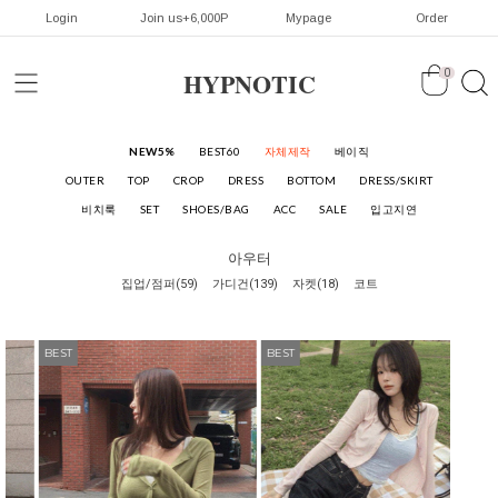
Login
Join us+6,000P
Mypage
Order
HYPNOTIC
0
NEW5%
BEST60
자체제작
베이직
OUTER
TOP
CROP
DRESS
BOTTOM
DRESS/SKIRT
비치룩
SET
SHOES/BAG
ACC
SALE
입고지연
아우터
집업/점퍼(59)
가디건(139)
자켓(18)
코트
BEST
BEST
BEST