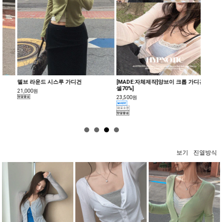
델브 라운드 시스루 가디건
[MADE:자체제작]양브이 크롭 가디건[텐
[MAD
셀70%]
디건[텐셀
21,000원
23,500원
22,800
보기
진열방식