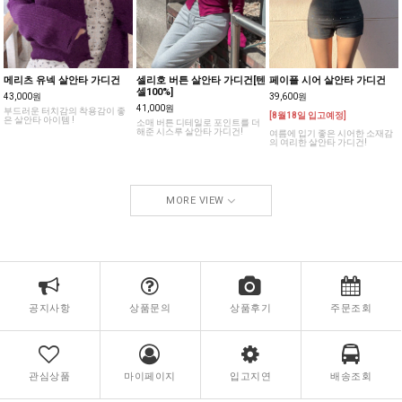
메리츠 유넥 살안타 가디건
셀리호 버튼 살안타 가디건[텐
페이플 시어 살안타 가디건
셀100%]
43,000원
39,600원
41,000원
부드러운 터치감의 착용감이 좋
[8월18일 입고예정]
은 살안타 아이템 !
소매 버튼 디테일로 포인트를 더
해준 시스루 살안타 가디건!
여름에 입기 좋은 시어한 소재감
의 여리한 살안타 가디건!
MORE VIEW
공지사항
상품문의
상품후기
주문조회
관심상품
마이페이지
입고지연
배송조회