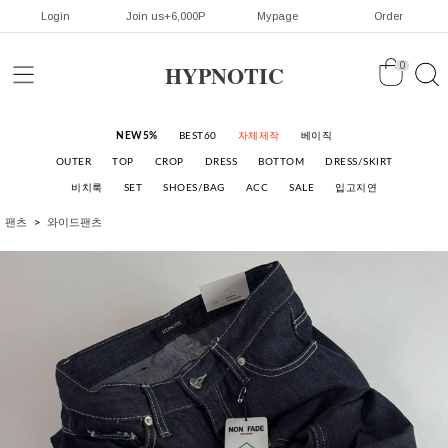
Login
Join us+6,000P
Mypage
Order
HYPNOTIC
0
NEW5%
BEST60
자체제작
베이직
OUTER
TOP
CROP
DRESS
BOTTOM
DRESS/SKIRT
비치룩
SET
SHOES/BAG
ACC
SALE
입고지연
팬츠
와이드팬츠