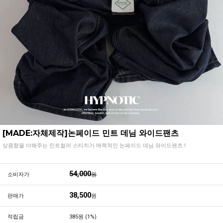
[MADE:자체제작]논페이드 민트 데님 와이드팬츠
상큼함을 더해주는 민트컬러 스티치가 매력적인 논페이드 데님 와이드팬츠 !
54,000
소비자가
원
38,500
판매가
원
적립금
385원 (1%)