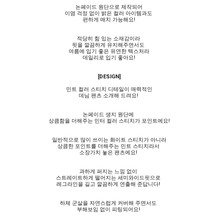
논페이드 원단으로 제작되어
이염 걱정 없이 밝은 컬러 아이템과도
편하게 매치 가능해요!
적당히 힘 있는 소재감이라
핏을 깔끔하게 유지해주면서도
여름에 입기 좋은 유연한 텍스처라
데일리로 입기 좋아요!
[DESIGN]
민트 컬러 스티치 디테일이 매력적인
데님 팬츠 소개해 드려요!
논페이드 생지 원단에
상큼함을 더해주는 민터 컬러 스티치가 포인트에요!
일반적으로 많이 쓰이는 화이트 스티치가 아니라
상큼한 포인트를 더해주는 민트 스티치라서
소장가치 놓은 팬츠에요!
과하게 퍼지는 느낌 없이
스트레이트하게 떨어지는 세미와이드핏으로
레그라인을 길고 깔끔하게 연출해 준답니다!
하체 군살을 자연스럽게 커버해 주면서도
부해보임 없이 피팅되어요!