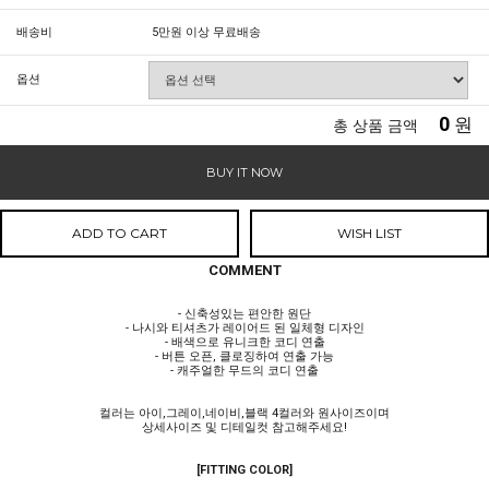
배송비
5만원 이상 무료배송
옵션
0
원
총 상품 금액
BUY IT NOW
ADD TO CART
WISH LIST
COMMENT
- 신축성있는 편안한 원단
- 나시와 티셔츠가 레이어드 된 일체형 디자인
- 배색으로 유니크한 코디 연출
- 버튼 오픈, 클로징하여 연출 가능
- 캐주얼한 무드의 코디 연출
컬러는 아이,그레이,네이비,블랙 4컬러와 원사이즈이며
상세사이즈 및 디테일컷 참고해주세요!
[FITTING COLOR]