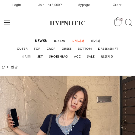
Login
Join us+6,000P
Mypage
Order
HYPNOTIC
0
NEW5%
BEST60
자체제작
베이직
OUTER
TOP
CROP
DRESS
BOTTOM
DRESS/SKIRT
비치룩
SET
SHOES/BAG
ACC
SALE
입고지연
탑
반팔