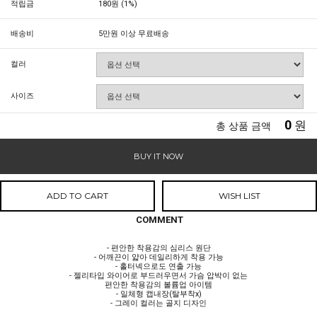
적립금
180원 (1%)
배송비
5만원 이상 무료배송
컬러
사이즈
0
원
총 상품 금액
BUY IT NOW
ADD TO CART
WISH LIST
COMMENT
- 편안한 착용감의 심리스 원단
- 어깨끈이 얇아 데일리하게 착용 가능
- 홀터넥으로도 연출 가능
- 젤리타입 와이어로 부드러우면서 가슴 압박이 없는
편안한 착용감의 볼륨업 아이템
- 일체형 캡내장(탈부착x)
- 그레이 컬러는 골지 디자인