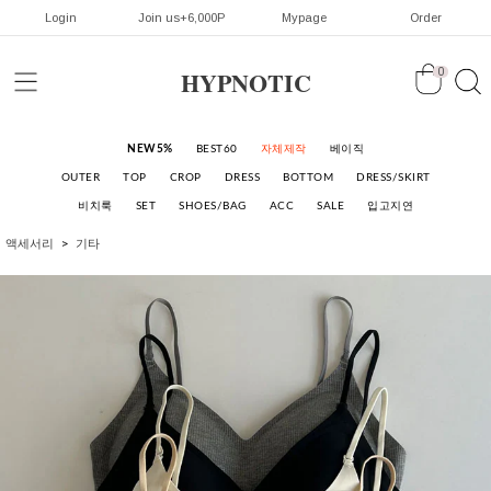
Login
Join us+6,000P
Mypage
Order
HYPNOTIC
0
NEW5%
BEST60
자체제작
베이직
OUTER
TOP
CROP
DRESS
BOTTOM
DRESS/SKIRT
비치룩
SET
SHOES/BAG
ACC
SALE
입고지연
액세서리
기타