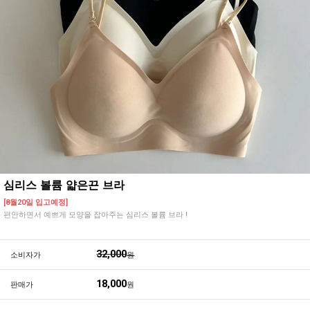
심리스 볼륨 얇은끈 브라
[8월20일 입고예정]
편안하면서 예쁘게 모양을 잡아주는 심리스 볼륨 브라 !
32,000
소비자가
원
18,000
판매가
원