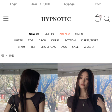
Login
Join us+6,000P
Mypage
Order
HYPNOTIC
0
NEW5%
BEST60
자체제작
베이직
OUTER
TOP
CROP
DRESS
BOTTOM
DRESS/SKIRT
비치룩
SET
SHOES/BAG
ACC
SALE
입고지연
탑
반팔