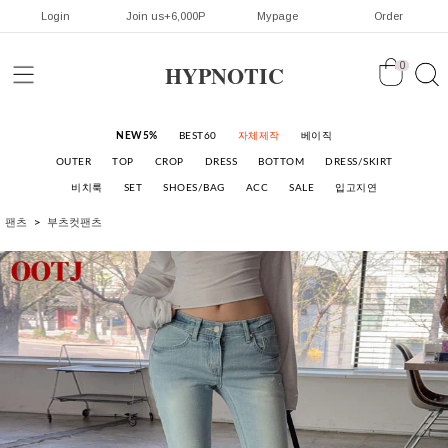
Login
Join us+6,000P
Mypage
Order
HYPNOTIC
0
NEW5%
BEST60
자체제작
베이직
OUTER
TOP
CROP
DRESS
BOTTOM
DRESS/SKIRT
비치룩
SET
SHOES/BAG
ACC
SALE
입고지연
팬츠
부츠컷팬츠