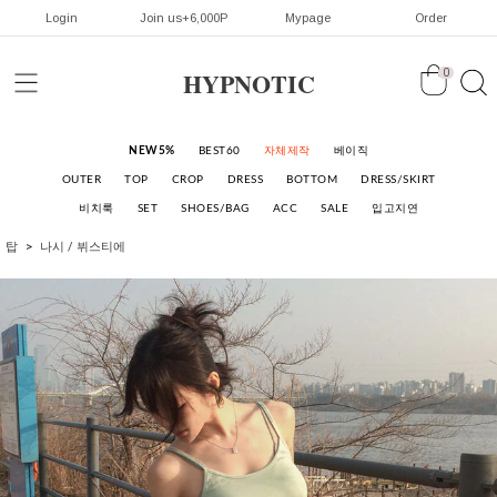
Login
Join us+6,000P
Mypage
Order
HYPNOTIC
0
NEW5%
BEST60
자체제작
베이직
OUTER
TOP
CROP
DRESS
BOTTOM
DRESS/SKIRT
비치룩
SET
SHOES/BAG
ACC
SALE
입고지연
탑
나시 / 뷔스티에