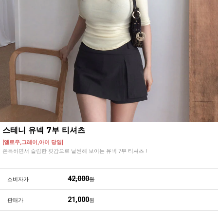
스테니 유넥 7부 티셔츠
[옐로우,그레이,아이 당일]
쫀득하면서 슬림한 핏감으로 날씬해 보이는 유넥 7부 티셔츠 !
42,000
소비자가
원
21,000
판매가
원