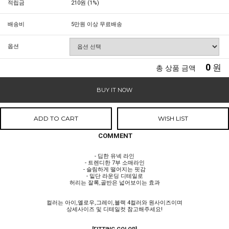
적립금
210원 (1%)
배송비
5만원 이상 무료배송
옵션
0
원
총 상품 금액
BUY IT NOW
ADD TO CART
WISH LIST
COMMENT
- 딥한 유넥 라인
- 트렌디한 7부 소매라인
- 슬림하게 떨어지는 핏감
- 밑단 라운딩 디테일로
허리는 잘록,골반은 넓어보이는 효과
컬러는 아이,옐로우,그레이,블랙 4컬러와 원사이즈이며
상세사이즈 및 디테일컷 참고해주세요!