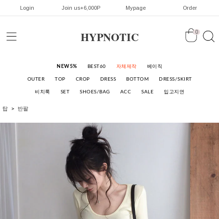
Login
Join us+6,000P
Mypage
Order
HYPNOTIC
0
NEW5%
BEST60
자체제작
베이직
OUTER
TOP
CROP
DRESS
BOTTOM
DRESS/SKIRT
비치룩
SET
SHOES/BAG
ACC
SALE
입고지연
탑
반팔