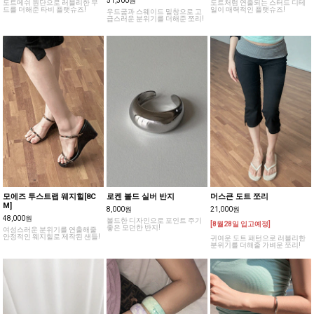
51,300원
도트메쉬 원단으로 러블리한 무
도트처럼 연출되는 스터드 디테
드를 더해준 타비 플랫슈즈!
일이 매력적인 플랫슈즈!
우드굽과 스웨이드 밑창으로 고
급스러운 분위기를 더해준 쪼리!
모에즈 투스트랩 웨지힐[8C
로켄 볼드 실버 반지
머스큰 도트 쪼리
M]
8,000원
21,000원
48,000원
볼드한 디자인으로 포인트 주기
[8월28일 입고예정]
좋은 모던한 반지!
여성스러운 분위기를 연출해줄
안정적인 웨지힐로 제작된 샌들!
귀여운 도트 패턴으로 러블리한
분위기를 더해줄 가벼운 쪼리!