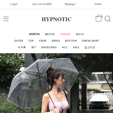
Login
Join us+6,000P
Mypage
Order
HYPNOTIC
0
NEW5%
BEST60
자체제작
베이직
OUTER
TOP
CROP
DRESS
BOTTOM
DRESS/SKIRT
비치룩
SET
SHOES/BAG
ACC
SALE
입고지연