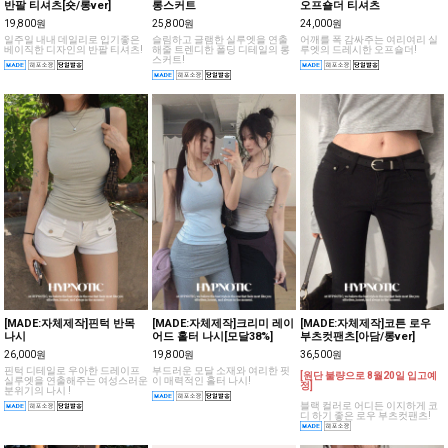
반팔 티셔츠[숏/롱ver]
롱스커트
오프숄더 티셔츠
19,800원
25,800원
24,000원
일주일 내내 데일리로 입기좋은
슬림하고 글램한 실루엣을 연출
어깨를 폭 감싸주는 여리여리 실
베이직한 디자인의 반팔 티셔츠!
해줄 트렌디한 폴딩 디테일의 롱
루엣의 드레시한 오프숄더!
스커트!
[MADE:자체제작]핀턱 반목
[MADE:자체제작]크리미 레이
[MADE:자체제작]코튼 로우
나시
어드 홀터 나시[모달38%]
부츠컷팬츠[아담/롱ver]
26,000원
19,800원
36,500원
핀턱 디테일로 우아한 드레이프
부드러운 모달 소재와 여리한 핏
[원단 불량으로 8월20일 입고예
실루엣을 연출해주는 여성스러운
이 매력적인 홀터 나시!
정]
분위기의 나시 !
블랙 컬러로 어디든 이지하게 코
디 하기 좋은 로우 부츠컷팬츠!