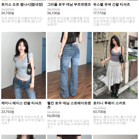
토이스 도트 랩나시[캡내장]
그리플 로우 데님 부츠컷팬츠
유스펠 유넥 긴팔 티셔츠
26,000원
38,000원
18,700원
24,700원
36,100원
17,770원
도트 패턴으로 러블리하면서도
슬림한 라인감을 연출해줄 자연
레이어드 하기좋은 딥한 넥라인
섹시한 무드를 더해준 캡나시!
스러운 워싱이 가미된 부츠컷데
으로 제작된 간절기에 입기좋은
님팬츠!
긴팔 티셔츠!
케미니 레이스 반팔 티셔츠
헬킨 로우 데님 스트레이트팬
로카니 투웨이 스커트
츠
25,000원
46,000원
23,750원
43,700원
59,000원
56,050원
레이스 포인트로 여성스러운 분
원피스, 폴딩스커트, 롱스커트 등
위기를 주기 좋은 브이넥 반팔 티
원하는 방식으로 다양하게 연출
맥시한 기장감으로 다리가 길어
셔츠 !
가능한 매력적인 아이템!
보이는 로우 데님 스트레이트팬
츠 !