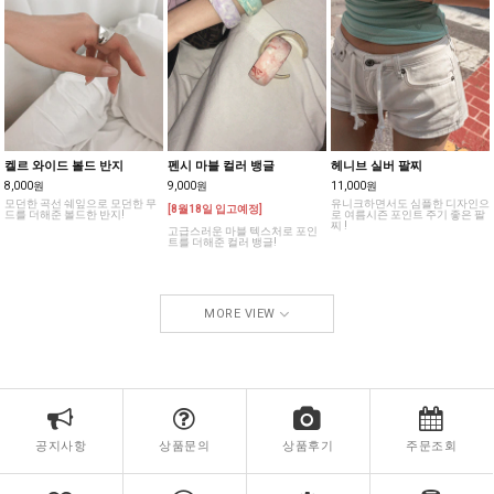
켈르 와이드 볼드 반지
펜시 마블 컬러 뱅글
헤니브 실버 팔찌
8,000원
9,000원
11,000원
모던한 곡선 쉐잎으로 모던한 무
유니크하면서도 심플한 디자인으
[8월18일 입고예정]
드를 더해준 볼드한 반지!
로 여름시즌 포인트 주기 좋은 팔
찌 !
고급스러운 마블 텍스처로 포인
트를 더해준 컬러 뱅글!
MORE VIEW
공지사항
상품문의
상품후기
주문조회