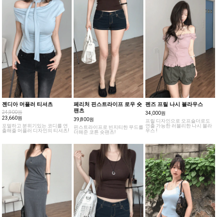
젠디아 머플러 티셔츠
페리처 핀스트라이프 로우 숏
펜즈 프릴 나시 블라우스
팬츠
24,900원
34,000원
23,660원
39,800원
프릴 디자인으로 오프숄더로도
포멀하고 분위기있는 코디를 연
연출 가능한 러블리한 나시 블라
핀스트라이프로 빈지티한 무드를
출해줄 머플러 디자인의 티셔츠!
우스 !
더해준 코튼 숏팬츠!