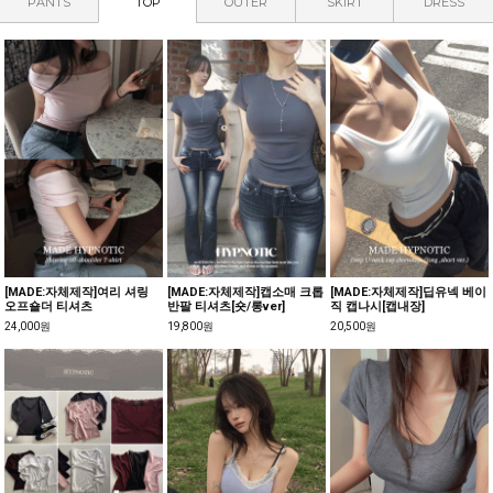
PANTS
TOP
OUTER
SKIRT
DRESS
[MADE:자체제작]여리 셔링
[MADE:자체제작]캡소매 크롭
[MADE:자체제작]딥유넥 베이
오프숄더 티셔츠
반팔 티셔츠[숏/롱ver]
직 캡나시[캡내장]
24,000원
19,800원
20,500원