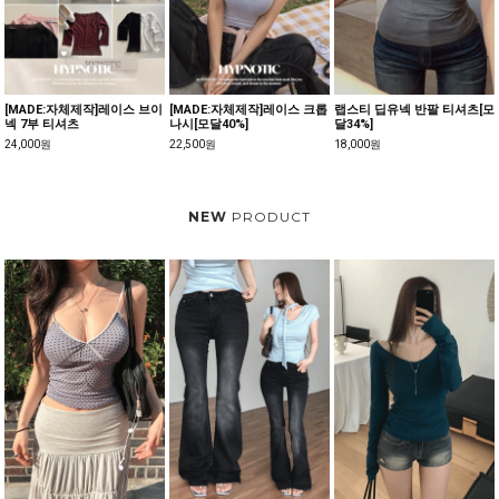
[MADE:자체제작]레이스 브이
[MADE:자체제작]레이스 크롭
랩스티 딥유넥 반팔 티셔츠[모
넥 7부 티셔츠
나시[모달40%]
달34%]
24,000원
22,500원
18,000원
NEW
PRODUCT