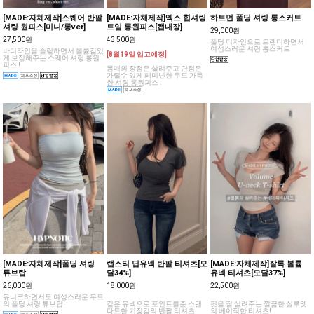
[MADE:자체제작]스퀘어 반팔
[MADE:자체제작]엑스 힙셔링
하트먼 폴딩 셔링 롱스커트
셔링 원피스[미니/롱ver]
트임 롱원피스[캡내장]
29,000원
27,500원
43,500원
폴딩 디자인으로 트렌디하면서
여성스러운 셔링 롱스커트
바디라인을 슬림하면서 볼륨감있
[8월19일 입고예정]
게 보정해주는 스퀘어 셔링 롱원
피스 !
몸매의 장점은 살려주고 단점은
가릴수 있게 페미닌한 무드 가득
한 셔링 롱원피스 !
[MADE:자체제작]폴딩 셔링
랩스티 딥유넥 반팔 티셔츠[모
[MADE:자체제작]잘록 볼륨
튜브탑
달34%]
유넥 티셔츠[모달37%]
26,000원
18,000원
22,500원
유니크하면서도 여성스러운 무드
의 폴딩 셔링 튜브탑!
깊은 유넥으로 포인트를준 스탠
핏을 잘 살려주는 깔끔한 실루엣
다드한 기장감의 반팔 티셔츠!
의 베이직한 티셔츠!