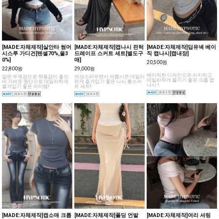
[MADE:자체제작]살안타 썸머
[MADE:자체제작]캡나시 핀턱
[MADE:자체제작]딥유넥 베이
시스루 가디건[텐셀70%,울3
드레이프 스커트 세트[별도구
직 캡나시[캡내장]
0%]
매]
20,500원
22,800원
29,000원
베이직한 디자인으로 이지하고
얇은 두께감으로 착용감이 좋으
여성스러우면서 여름시즌 데일리
데일리하게 즐기기 좋은 크롭 캡
며 가벼운 원단으로 데일리하게
하게 즐겨입기 좋은 나시 롱스커
나시 !
즐겨입기 좋은 아이템!
트 세트!
[MADE:자체제작]캡소매 크롭
[MADE:자체제작]폴딩 언발
[MADE:자체제작]여리 셔링