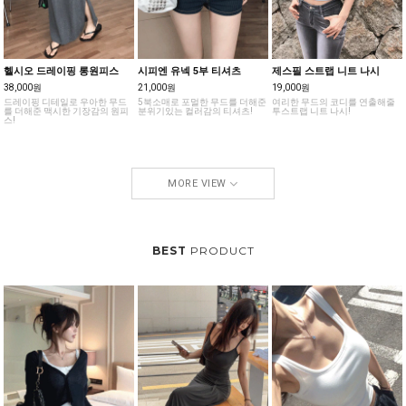
헬시오 드레이핑 롱원피스
시피엔 유넥 5부 티셔츠
제스필 스트랩 니트 나시
38,000원
21,000원
19,000원
드레이핑 디테일로 우아한 무드
5북소매로 포멀한 무드를 더해준
여리한 무드의 코디를 연출해줄
를 더해준 맥시한 기장감의 원피
분위기있는 컬러감의 티셔츠!
투스트랩 니트 나시!
스!
MORE VIEW
BEST
PRODUCT