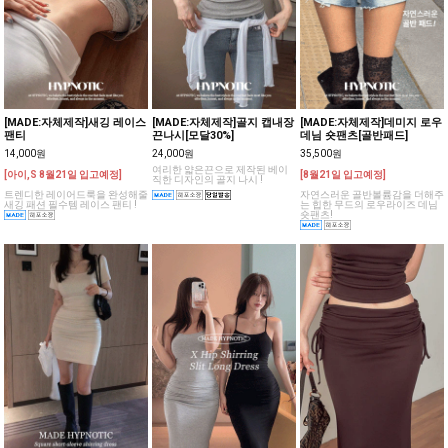
[MADE:자체제작]새깅 레이스
[MADE:자체제작]골지 캡내장
[MADE:자체제작]데미지 로우
팬티
끈나시[모달30%]
데님 숏팬츠[골반패드]
14,000원
24,000원
35,500원
여리한 얇은끈으로 제작된 베이
[아이,S 8월21일 입고예정]
[8월21일 입고예정]
직한 디자인의 골지 나시 !
트렌디한 레이어드룩을 완성해줄
자연스러운 골반볼륨감을 더해주
새깅 패션 필수템 레이스 팬티 !
는 힙한 무드의 로우라이즈 데님
숏팬츠!