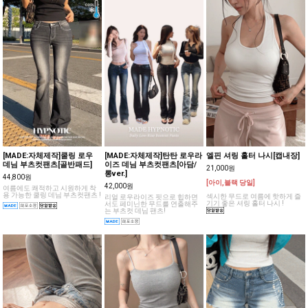
[MADE:자체제작]쿨링 로우
[MADE:자체제작]탄탄 로우라
엘핀 셔링 홀터 나시[캡내장]
데님 부츠컷팬츠[골반패드]
이즈 데님 부츠컷팬츠[아담/
21,000원
롱ver.]
44,800원
[아이,블랙 당일]
42,000원
여름에도 쾌적하고 시원하게 착
용 가능한 쿨링 데님 부츠컷팬츠 !
섹시한 무드로 여름에 핫하게 즐
리얼 로우라이즈 핏으로 힙하면
기기 좋은 셔링 홀터 나시 !
서도 페미닌한 무드를 연출해주
는 부츠컷 데님 팬츠!