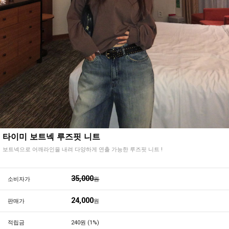
타이미 보트넥 루즈핏 니트
보트넥으로 어깨라인을 내려 다양하게 연출 가능한 루즈핏 니트 !
35,000
소비자가
원
24,000
판매가
원
적립금
240원 (1%)