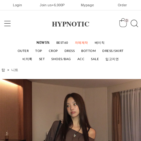
Login
Join us+6,000P
Mypage
Order
HYPNOTIC
0
NEW5%
BEST60
자체제작
베이직
OUTER
TOP
CROP
DRESS
BOTTOM
DRESS/SKIRT
비치룩
SET
SHOES/BAG
ACC
SALE
입고지연
탑
니트