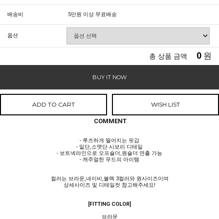
배송비
5만원 이상 무료배송
옵션
0
원
총 상품 금액
BUY IT NOW
ADD TO CART
WISH LIST
COMMENT
- 루즈하게 떨어지는 핏감
- 밑단,소맷단 시보리 디테일
- 보트넥라인으로 오프숄더,원숄더 연출 가능
- 캐주얼한 무드의 아이템
컬러는 브라운,네이비,블랙 3컬러와 원사이즈이며
상세사이즈 및 디테일컷 참고해주세요!
[FITTING COLOR]
브라운