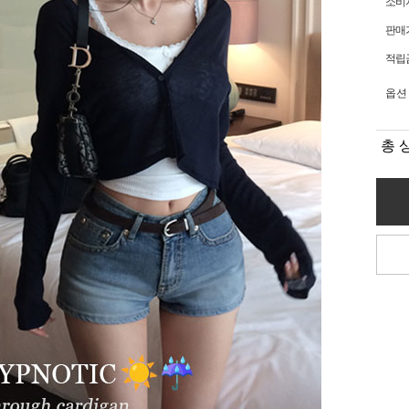
소비
판매
적립
옵션
총 