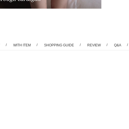
/
/
/
/
/
WITH ITEM
SHOPPING GUIDE
REVIEW
Q&A