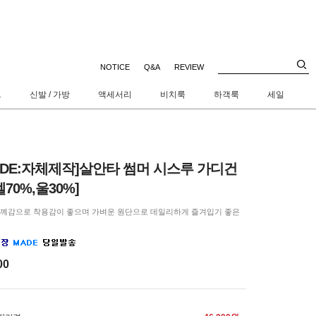
NOTICE
Q&A
REVIEW
트
신발 / 가방
액세서리
비치룩
하객룩
세일
ADE:자체제작]살안타 썸머 시스루 가디건
셀70%,울30%]
두께감으로 착용감이 좋으며 가벼운 원단으로 데일리하게 즐겨입기 좋은
00