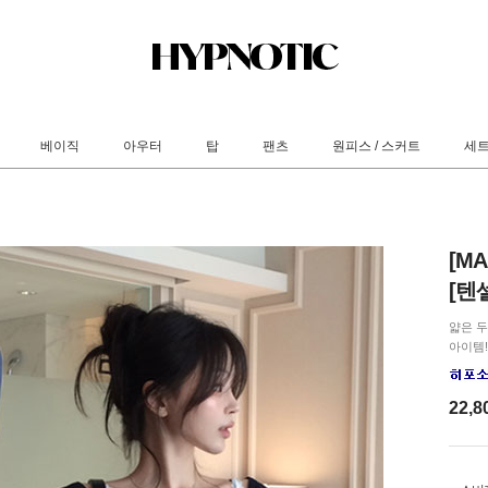
베이직
아우터
탑
팬츠
원피스 / 스커트
세
[M
[텐
얇은 
아이템!
22,8