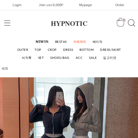
Login
Join us+6,000P
Mypage
Order
HYPNOTIC
0
NEW5%
BEST60
자체제작
베이직
OUTER
TOP
CROP
DRESS
BOTTOM
DRESS/SKIRT
비치룩
SET
SHOES/BAG
ACC
SALE
입고지연
세트