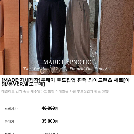
[MADE:자체제작]투웨이 후드집업 핀턱 와이드팬츠 세트[아
담/롱VER,별도구매]
데일리로 입기 좋은 캐주얼하고 힙한 디테일을 가진 후드집업과 팬츠 셋업!
46,000
소비자가
원
35,800
판매가
원