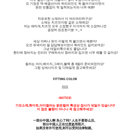
요 기장은 딱 배꼽선이라 허리라인도 쏙 들어가보이면서
완전 빈틈없이 착 밀착되는지라 너무 예쁜!
차르르한 소재라서 더 여리여리하구요!
소재는 치즈잇이랑 같은 소재에요!
저는 애타게,치즈잇 모두 소장했구 이거까지 딱 소장하니깐
굉장히 든든한기분 ㅎ_ㅎ
세상 어찌나 핏이 이렇게 착 붙으면서 예쁜지!
요건 유넥이라 덜 답답해보이면서 목라인도 길어보여요!
그냥 데일리룩으로도 좋답니다!
흰티에 청바지는 진리라 구매하셔서 청바지와 입으면 너무 예쁠 것 같아요!
컬러는 아이,베이지,그레이,블랙 총 4컬러 준비되었어요!
그럼 상세사이즈 및 디테일컷 참고해주세요!
FITTING COLOR
아이
-NOTICE-
기모소재,화이트,아이컬러는 밝은컬러 특성상 잡사가 섞일수 있습니다!
이 점은 불량이 아니니 꼭 참고해주세요!
一部分中国人啊 良心了吗? 人生不要那么活。
部分中国人正在过度盗用照片。
如果没有许可使用,则可以受到法律制裁。