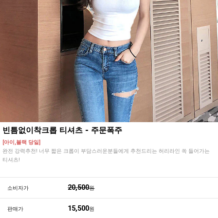
빈틈없이착크롭 티셔츠 - 주문폭주
[아이,블랙 당일]
완전 강력추천! 너무 짧은 크롭이 부담스러운분들에게 추천드리는 허리라인 쏙 들어가는
티셔츠!
20,500
소비자가
원
15,500
판매가
원