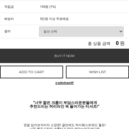
적립금
155원 (1%)
배송비
5만원 이상 무료배송
컬러
0
원
총 상품 금액
BUY IT NOW
ADD TO CART
WISH LIST
comment!
"너무 짧은 크롭이 부담스러운분들에게
추천드리는 허리라인 쏙 들어가는 티셔츠!"
정말 입어보자마자 소장한! 골반에도 하이웨스트에도 좋은!
너무 짧은기장의 크롭티가 많아 부담스러우셨다면