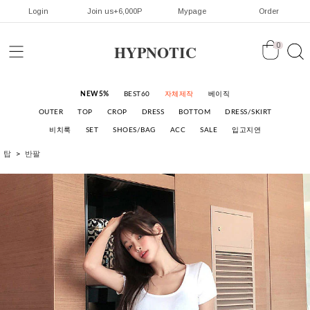
Login
Join us+6,000P
Mypage
Order
HYPNOTIC
0
NEW5%
BEST60
자체제작
베이직
OUTER
TOP
CROP
DRESS
BOTTOM
DRESS/SKIRT
비치룩
SET
SHOES/BAG
ACC
SALE
입고지연
탑
반팔