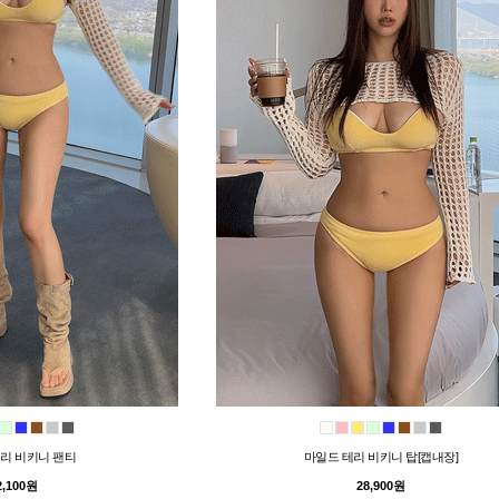
리 비키니 팬티
마일드 테리 비키니 탑[캡내장]
2,100원
28,900원