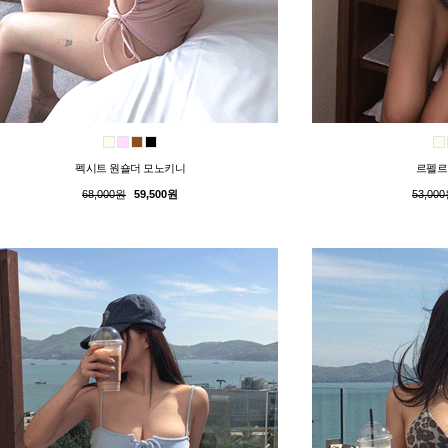
펙시트 원숄더 모노키니
르펠르
68,000원
59,500원
53,00