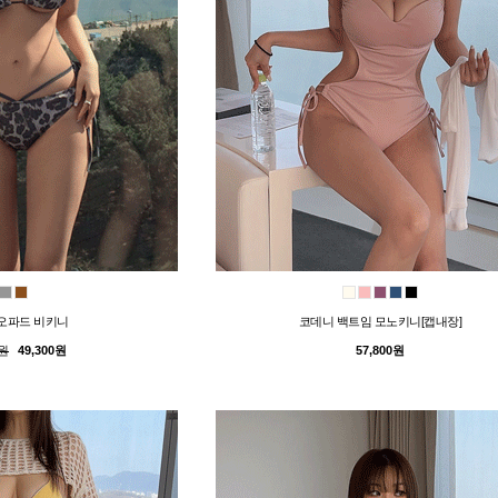
오파드 비키니
코데니 백트임 모노키니[캡내장]
0원
49,300원
57,800원