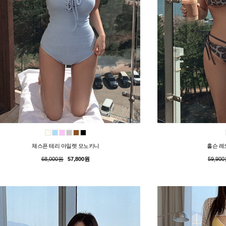
체스픈 테리 아일렛 모노키니
홀슨 레
68,000원
57,800원
59,90