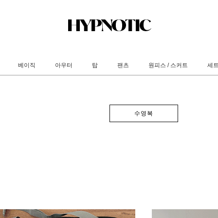
베이직
아우터
탑
팬츠
원피스 / 스커트
세
수영복