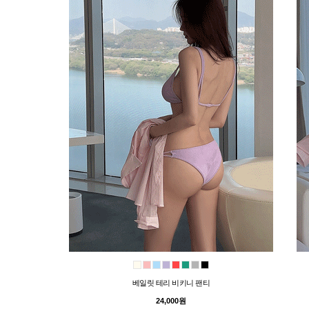
베일릿 테리 비키니 팬티
24,000원