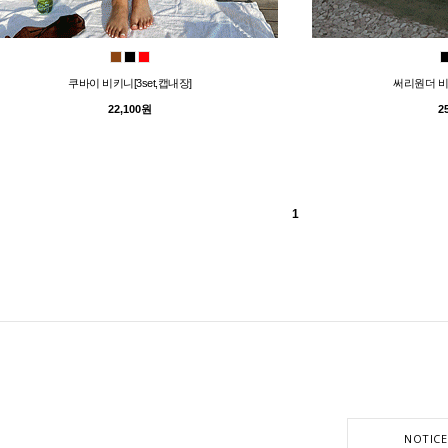
쿠바이 비키니[3set,캡내장]
써리원더 비키
22,100원
2
1
NOTICE