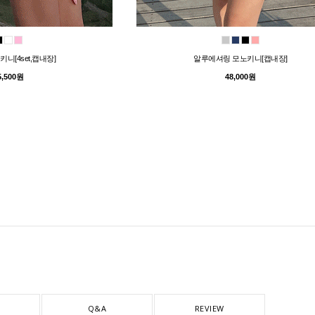
니[4set,캡내장]
알루에셔링 모노키니[캡내장]
5,500원
48,000원
Q&A
REVIEW