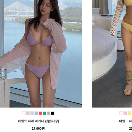
베일릿 테리 비키니 탑[캡내장]
마일드 테
27,000원
2