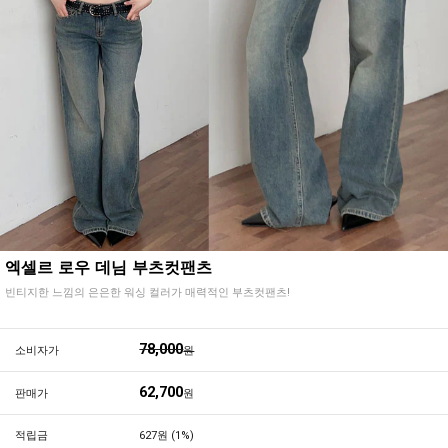
엑셀르 로우 데님 부츠컷팬츠
빈티지한 느낌의 은은한 워싱 컬러가 매력적인 부츠컷팬츠!
78,000
소비자가
원
62,700
판매가
원
적립금
627원 (1%)