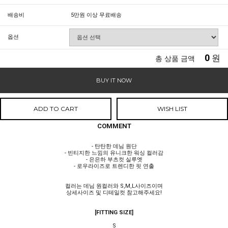
배송비
5만원 이상 무료배송
옵션
0
원
총 상품 금액
BUY IT NOW
ADD TO CART
WISH LIST
COMMENT
- 탄탄한 데님 원단
- 빈티지한 느낌의 유니크한 워싱 컬러감
- 은은하 부츠컷 실루엣
- 로우라이즈로 트렌디한 핏 연출
컬러는 데님 원컬러와 S,M,L사이즈이며
상세사이즈 및 디테일컷 참고해주세요!
[FITTING SIZE]
S