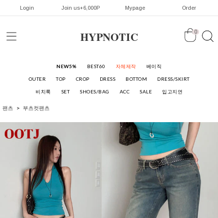
Login
Join us+6,000P
Mypage
Order
HYPNOTIC
0
NEW5%
BEST60
자체제작
베이직
OUTER
TOP
CROP
DRESS
BOTTOM
DRESS/SKIRT
비치룩
SET
SHOES/BAG
ACC
SALE
입고지연
팬츠
부츠컷팬츠