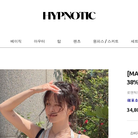
베이직
아우터
탑
팬츠
원피스 / 스커트
세
[M
38%
로맨틱
34,8
소비