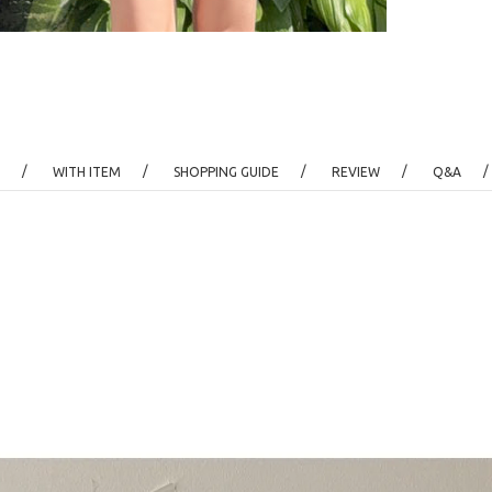
/
/
/
/
/
WITH ITEM
SHOPPING GUIDE
REVIEW
Q&A