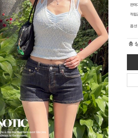
판매
적립
옵션
총 