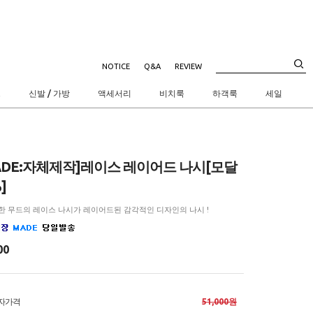
NOTICE
Q&A
REVIEW
트
신발 / 가방
액세서리
비치룩
하객룩
세일
ADE:자체제작]레이스 레이어드 나시[모달
]
한 무드의 레이스 나시가 레이어드된 감각적인 디자인의 나시 !
00
자가격
51,000원