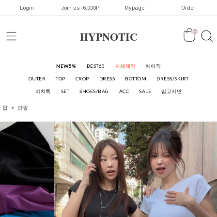
Login
Join us+6,000P
Mypage
Order
HYPNOTIC
0
NEW5%
BEST60
자체제작
베이직
OUTER
TOP
CROP
DRESS
BOTTOM
DRESS/SKIRT
비치룩
SET
SHOES/BAG
ACC
SALE
입고지연
탑
반팔