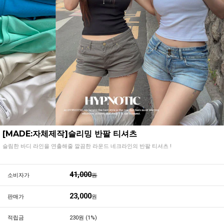
[MADE:자체제작]슬리밍 반팔 티셔츠
슬림한 바디 라인을 연출해줄 깔끔한 라운드 네크라인의 반팔 티셔츠 !
41,000
소비자가
원
23,000
판매가
원
적립금
230원 (1%)