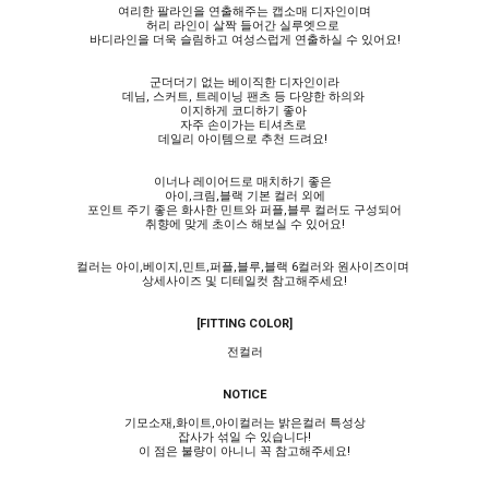
여리한 팔라인을 연출해주는 캡소매 디자인이며
허리 라인이 살짝 들어간 실루엣으로
바디라인을 더욱 슬림하고 여성스럽게 연출하실 수 있어요!
군더더기 없는 베이직한 디자인이라
데님, 스커트, 트레이닝 팬츠 등 다양한 하의와
이지하게 코디하기 좋아
자주 손이가는 티셔츠로
데일리 아이템으로 추천 드려요!
이너나 레이어드로 매치하기 좋은
아이,크림,블랙 기본 컬러 외에
포인트 주기 좋은 화사한 민트와 퍼플,블루 컬러도 구성되어
취향에 맞게 초이스 해보실 수 있어요!
컬러는 아이,베이지,민트,퍼플,블루,블랙 6컬러와 원사이즈이며
상세사이즈 및 디테일컷 참고해주세요!
[FITTING COLOR]
전컬러
NOTICE
기모소재,화이트,아이컬러는 밝은컬러 특성상
잡사가 섞일 수 있습니다!
이 점은 불량이 아니니 꼭 참고해주세요!