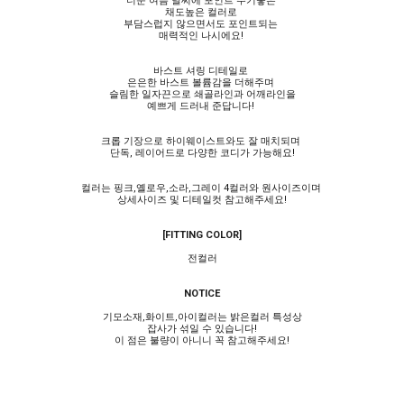
더운 여름 날씨에 포인트 주기좋은
채도높은 컬러로
부담스럽지 않으면서도 포인트되는
매력적인 나시에요!
바스트 셔링 디테일로
은은한 바스트 볼륨감을 더해주며
슬림한 일자끈으로 쇄골라인과 어깨라인을
예쁘게 드러내 준답니다!
크롭 기장으로 하이웨이스트와도 잘 매치되며
단독, 레이어드로 다양한 코디가 가능해요!
컬러는 핑크,옐로우,소라,그레이 4컬러와 원사이즈이며
상세사이즈 및 디테일컷 참고해주세요!
[FITTING COLOR]
전컬러
NOTICE
기모소재,화이트,아이컬러는 밝은컬러 특성상
잡사가 섞일 수 있습니다!
이 점은 불량이 아니니 꼭 참고해주세요!