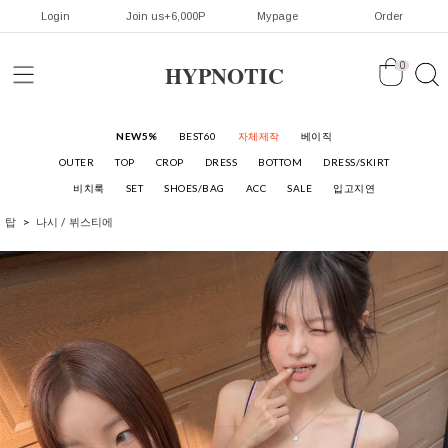
Login
Join us+6,000P
Mypage
Order
HYPNOTIC
0
NEW5%
BEST60
자체제작
베이직
OUTER
TOP
CROP
DRESS
BOTTOM
DRESS/SKIRT
비치룩
SET
SHOES/BAG
ACC
SALE
입고지연
탑
나시 / 뷔스티에