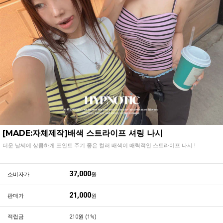
[MADE:자체제작]배색 스트라이프 셔링 나시
더운 날씨에 상큼하게 포인트 주기 좋은 컬러 배색이 매력적인 스트라이프 나시 !
37,000
소비자가
원
21,000
판매가
원
적립금
210원 (1%)