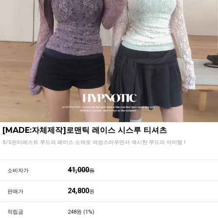
[MADE:자체제작]로맨틱 레이스 시스루 티셔츠
S/S핀터레스트 무드의 레이스 소재로 여성스러우면서 섹시한 무드의 아이템 !
41,000
소비자가
원
24,800
판매가
원
적립금
248원 (1%)