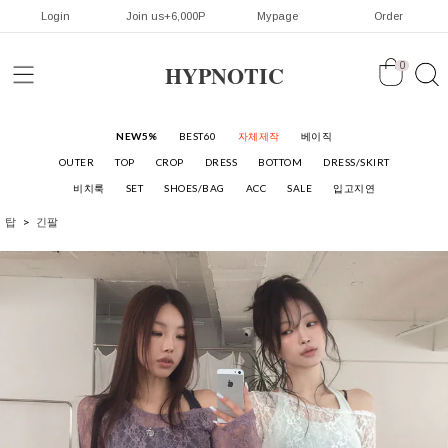
Login
Join us+6,000P
Mypage
Order
HYPNOTIC
0
NEW5%
BEST60
자체제작
베이직
OUTER
TOP
CROP
DRESS
BOTTOM
DRESS/SKIRT
비치룩
SET
SHOES/BAG
ACC
SALE
입고지연
탑
긴팔