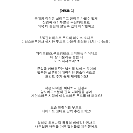
[DESING]
몸매의 장점은 살려주고 단점은 가릴수 있게
신경써 허리부분은 곡선패턴으로
더욱 더 슬림해 보일수 있게 제작했어요!
S/S핀터레스트 무드의 레이스 소재로
여성스러우면서 섹시한 무드로 다양한 하의와 매치가 가능하며
와이드팬츠,부츠컷팬츠,스커트등 어디에도
다 잘 어울리는 슬림 레
이스 티셔츠에요!
군살을 커버해주는 날씬해 보이는 핏이며
깔끔한 실루엣이 매력적인 원숄더넥으로
포인트 주기 좋게 제작했어요!
작은 디테일 하나하나 신경써
양사이드부분의 핀턱 디테일을 넣어
자연스러운 셔링이 여성스러운 무드를 더 해줘요!
요즘 트렌디한 무드로
레이어드 코디로 강력 추천드려요!
컬러도 히프나틱 특유의 베이직하면서도
내추럴한 매력을 가진 컬러들로 제작했어요!