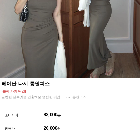
페이난 나시 롱원피스
[블랙,카키 당일]
글램한 실루엣을 연출해줄 슬림한 핏감의 나시 롱원피스!
38,000
소비자가
원
28,000
판매가
원