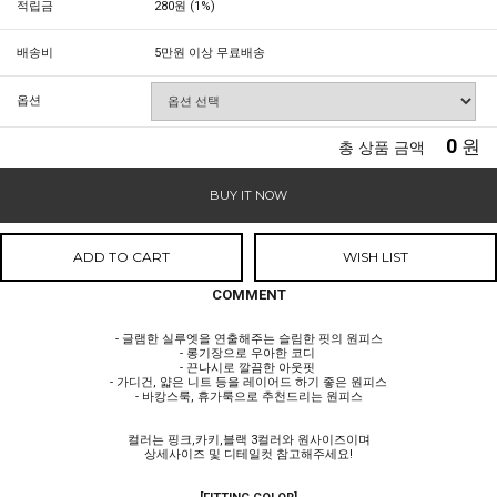
적립금
280원 (1%)
배송비
5만원 이상 무료배송
옵션
0
원
총 상품 금액
BUY IT NOW
ADD TO CART
WISH LIST
COMMENT
- 글램한 실루엣을 연출해주는 슬림한 핏의 원피스
- 롱기장으로 우아한 코디
- 끈나시로 깔끔한 아웃핏
- 가디건, 얇은 니트 등을 레이어드 하기 좋은 원피스
- 바캉스룩, 휴가룩으로 추천드리는 원피스
컬러는 핑크,카키,블랙 3컬러와 원사이즈이며
상세사이즈 및 디테일컷 참고해주세요!