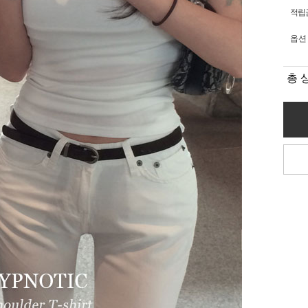
적립
옵션
총 