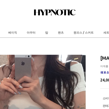
베이직
아우터
탑
팬츠
원피스 / 스커트
세
[M
어깨를
24,0
소비
판매