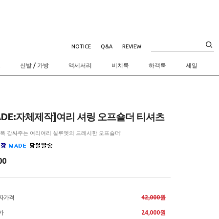
NOTICE
Q&A
REVIEW
트
신발 / 가방
액세서리
비치룩
하객룩
세일
ADE:자체제작]여리 셔링 오프숄더 티셔츠
 폭 감싸주는 여리여리 실루엣의 드레시한 오프숄더!
00
자가격
42,000원
가
24,000원