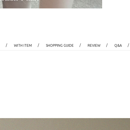
/
/
/
/
/
WITH ITEM
SHOPPING GUIDE
REVIEW
Q&A