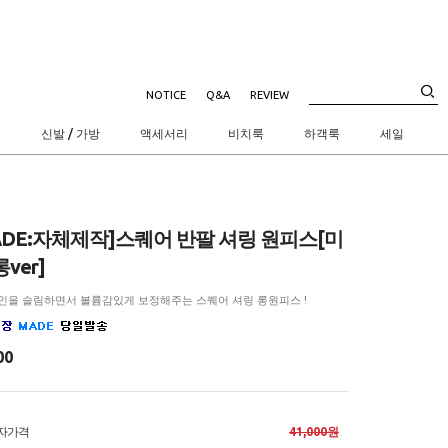
NOTICE
Q&A
REVIEW
트
신발 / 가방
액세서리
비치룩
하객룩
세일
ADE:자체제작]스퀘어 반팔 셔링 원피스[미
ver]
인을 슬림하면서 볼륨감있게 보정해주는 스퀘어 셔링 롱원피스 !
00
자가격
41,000원