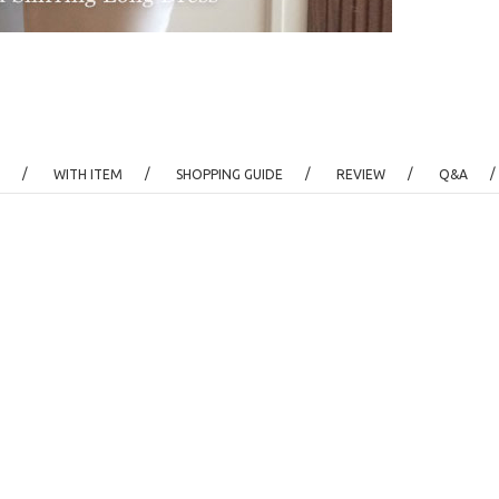
/
/
/
/
/
WITH ITEM
SHOPPING GUIDE
REVIEW
Q&A