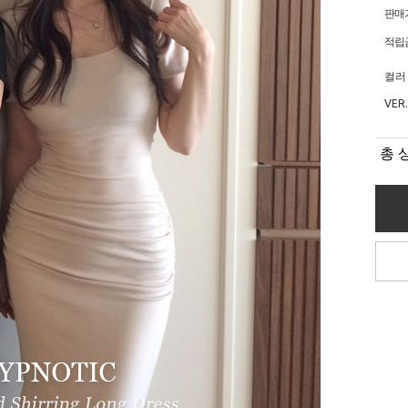
판매
적립
컬러
VER.
총 