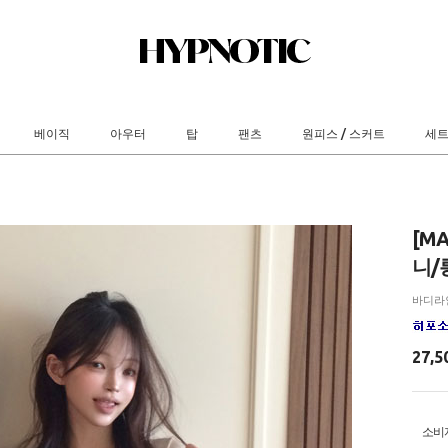
베이직
아우터
탑
팬츠
원피스 / 스커트
세
[M
니/롱
바디라
27,5
소비