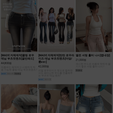
[MADE:자체제작]쿨링 로우
[MADE:자체제작]탄탄 로우라
엘핀 셔링 홀터 나시[캡내장]
데님 부츠컷팬츠[골반패드]
이즈 데님 부츠컷팬츠[아담/
21,000원
롱ver.]
44,800원
섹시한 무드로 여름에 핫하게 즐
42,000원
기기 좋은 셔링 홀터 나시 !
여름에도 쾌적하고 시원하게 착
용 가능한 쿨링 데님 부츠컷팬츠 !
리얼 로우라이즈 핏으로 힙하면
서도 페미닌한 무드를 연출해주
는 부츠컷 데님 팬츠!