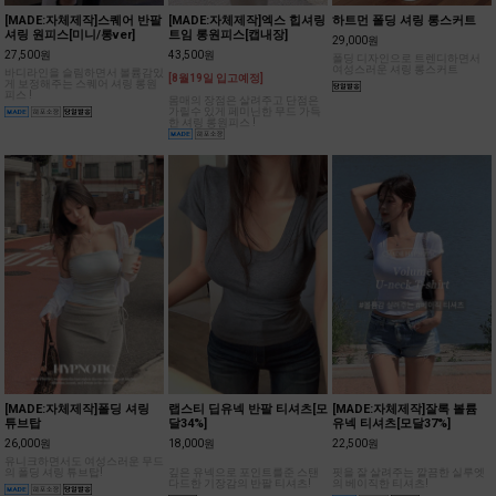
[MADE:자체제작]스퀘어 반팔
[MADE:자체제작]엑스 힙셔링
하트먼 폴딩 셔링 롱스커트
셔링 원피스[미니/롱ver]
트임 롱원피스[캡내장]
29,000원
27,500원
43,500원
폴딩 디자인으로 트렌디하면서
여성스러운 셔링 롱스커트
바디라인을 슬림하면서 볼륨감있
[8월19일 입고예정]
게 보정해주는 스퀘어 셔링 롱원
피스 !
몸매의 장점은 살려주고 단점은
가릴수 있게 페미닌한 무드 가득
한 셔링 롱원피스 !
[MADE:자체제작]폴딩 셔링
랩스티 딥유넥 반팔 티셔츠[모
[MADE:자체제작]잘록 볼륨
튜브탑
달34%]
유넥 티셔츠[모달37%]
26,000원
18,000원
22,500원
유니크하면서도 여성스러운 무드
의 폴딩 셔링 튜브탑!
깊은 유넥으로 포인트를준 스탠
핏을 잘 살려주는 깔끔한 실루엣
다드한 기장감의 반팔 티셔츠!
의 베이직한 티셔츠!