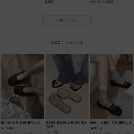
MORE VIEW
ACC
PRODUCT
레디오 도트 타비 플랫슈즈
렌디아 클리어 스웨이드 쪼리
바에니 스터드 도트 플랫슈즈
[4CM]
57,000원
64,000원
51,300원
도트메쉬 원단으로 러블리한 무
도트처럼 연출되는 스터드 디테