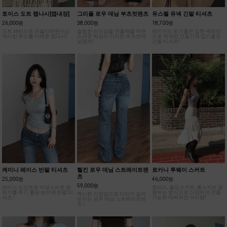
토이스 도트 랩나시[캡내장]
그리플 로우 데님 부츠컷팬츠
유스펠 유넥 긴팔 티셔츠
26,000원
38,000원
18,700원
도트 패턴으로 러블리하면서도
슬림한 라인감을 연출해줄 자연
레이어드 하기좋은 딥한 넥라인
섹시한 무드를 더해준 캡나시!
스러운 워싱이 가미된 부츠컷데
으로 제작된 간절기에 입기좋은
님팬츠!
긴팔 티셔츠!
케미니 레이스 반팔 티셔츠
헬킨 로우 데님 스트레이트팬
로카니 투웨이 스커트
츠
25,000원
46,000원
59,000원
레이스 포인트로 여성스러운 분
원피스, 폴딩스커트, 롱스커트 등
위기를 주기 좋은 브이넥 반팔 티
원하는 방식으로 다양하게 연출
맥시한 기장감으로 다리가 길어
셔츠 !
가능한 매력적인 아이템!
보이는 로우 데님 스트레이트팬
츠 !