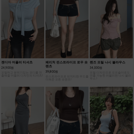
젠디아 머플러 티셔츠
페리처 핀스트라이프 로우 숏
펜즈 프릴 나시 블라우스
팬츠
24,900원
34,000원
39,800원
포멀하고 분위기있는 코디를 연
프릴 디자인으로 오프숄더로도
출해줄 머플러 디자인의 티셔츠!
연출 가능한 러블리한 나시 블라
핀스트라이프로 빈지티한 무드를
우스 !
더해준 코튼 숏팬츠!