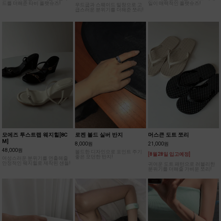
드를 더해준 타비 플랫슈즈!
일이 매력적인 플랫슈즈!
우드굽과 스웨이드 밑창으로 고
급스러운 분위기를 더해준 쪼리!
모에즈 투스트랩 웨지힐[8C
로켄 볼드 실버 반지
머스큰 도트 쪼리
M]
8,000원
21,000원
48,000원
볼드한 디자인으로 포인트 주기
[8월28일 입고예정]
좋은 모던한 반지!
여성스러운 분위기를 연출해줄
안정적인 웨지힐로 제작된 샌들!
귀여운 도트 패턴으로 러블리한
분위기를 더해줄 가벼운 쪼리!