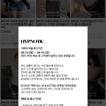
[MADE:자체제작]살안타 썸머
[MADE:자체제작]캡나시 핀턱
[MADE:자체제작]딥유넥 베이
시스루 가디건[텐셀70%,울3
드레이프 스커트 세트[별도구
직 캡나시[캡내장]
0%]
매]
20,500원
22,800원
29,000원
베이직한 디자인으로 이지하고
얇은 두께감으로 착용감이 좋으
여성스러우면서 여름시즌 데일리
데일리하게 즐기기 좋은 크롭 캡
며 가벼운 원단으로 데일리하게
하게 즐겨입기 좋은 나시 롱스커
나시 !
즐겨입기 좋은 아이템!
트 세트!
[MADE:자체제작]캡소매 크롭
[MADE:자체제작]폴딩 언발
[MADE:자체제작]여리 셔링
반팔 티셔츠[숏/롱ver]
롱스커트
오프숄더 티셔츠