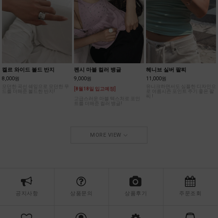
켈르 와이드 볼드 반지
펜시 마블 컬러 뱅글
헤니브 실버 팔찌
8,000원
9,000원
11,000원
모던한 곡선 쉐잎으로 모던한 무
유니크하면서도 심플한 디자인으
[8월18일 입고예정]
드를 더해준 볼드한 반지!
로 여름시즌 포인트 주기 좋은 팔
찌 !
고급스러운 마블 텍스처로 포인
트를 더해준 컬러 뱅글!
MORE VIEW
공지사항
상품문의
상품후기
주문조회