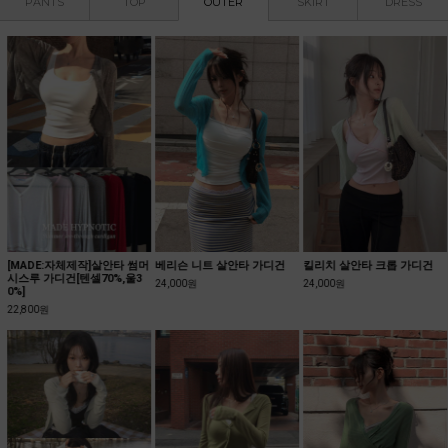
PANTS
TOP
OUTER
SKIRT
DRESS
[MADE:자체제작]살안타 썸머
베리슨 니트 살안타 가디건
킬리치 살안타 크롭 가디건
시스루 가디건[텐셀70%,울3
24,000원
24,000원
0%]
22,800원