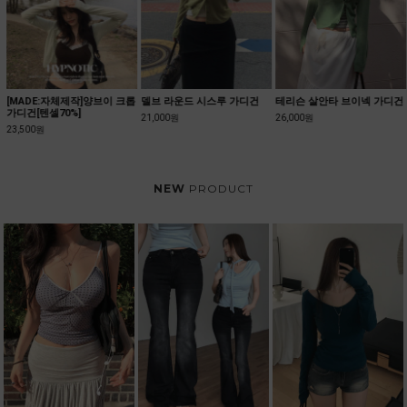
[MADE:자체제작]양브이 크롭
델브 라운드 시스루 가디건
테리슨 살안타 브이넥 가디건
가디건[텐셀70%]
21,000원
26,000원
23,500원
NEW
PRODUCT