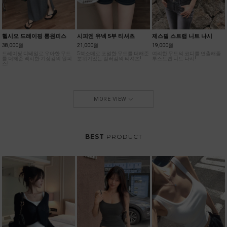
헬시오 드레이핑 롱원피스
시피엔 유넥 5부 티셔츠
제스필 스트랩 니트 나시
38,000원
21,000원
19,000원
드레이핑 디테일로 우아한 무드
5북소매로 포멀한 무드를 더해준
여리한 무드의 코디를 연출해줄
를 더해준 맥시한 기장감의 원피
분위기있는 컬러감의 티셔츠!
투스트랩 니트 나시!
스!
MORE VIEW
BEST
PRODUCT