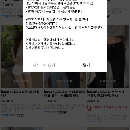
19,800원
25,800원
24,000원
일주일 내내 데일리로 입기좋은
슬림하고 글램한 실루엣을 연출
어깨를 폭 감싸주는 여리여리 실
베이직한 디자인의 반팔 티셔츠!
해줄 트렌디한 폴딩 디테일의 롱
루엣의 드레시한 오프숄더!
스커트!
다시 보지 않기
닫기
[MADE:자체제작]핀턱 반목
[MADE:자체제작]크리미 레이
[MADE:자체제작]코튼 로우
나시
어드 홀터 나시[모달38%]
부츠컷팬츠[아담/롱ver]
26,000원
19,800원
36,500원
핀턱 디테일로 우아한 드레이프
부드러운 모달 소재와 여리한 핏
[원단 불량으로 8월20일 입고예
실루엣을 연출해주는 여성스러운
이 매력적인 홀터 나시!
정]
분위기의 나시 !
블랙 컬러로 어디든 이지하게 코
디 하기 좋은 로우 부츠컷팬츠!