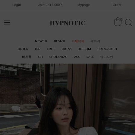
Login
Join us+6,000P
Mypage
Order
HYPNOTIC
0
NEW5%
BEST60
자체제작
베이직
OUTER
TOP
CROP
DRESS
BOTTOM
DRESS/SKIRT
비치룩
SET
SHOES/BAG
ACC
SALE
입고지연