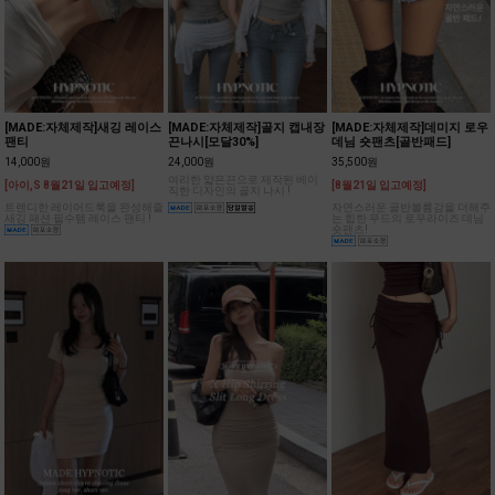
[MADE:자체제작]새깅 레이스
[MADE:자체제작]골지 캡내장
[MADE:자체제작]데미지 로우
팬티
끈나시[모달30%]
데님 숏팬츠[골반패드]
14,000원
24,000원
35,500원
여리한 얇은끈으로 제작된 베이
[아이,S 8월21일 입고예정]
[8월21일 입고예정]
직한 디자인의 골지 나시 !
트렌디한 레이어드룩을 완성해줄
자연스러운 골반볼륨감을 더해주
새깅 패션 필수템 레이스 팬티 !
는 힙한 무드의 로우라이즈 데님
숏팬츠!