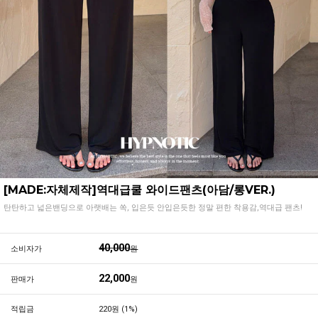
[MADE:자체제작]역대급쿨 와이드팬츠(아담/롱VER.)
탄탄하고 넓은밴딩으로 아랫배는 쏙, 입은듯 안입은듯한 정말 편한 착용감,역대급 팬츠!
40,000
소비자가
원
22,000
판매가
원
적립금
220원 (1%)