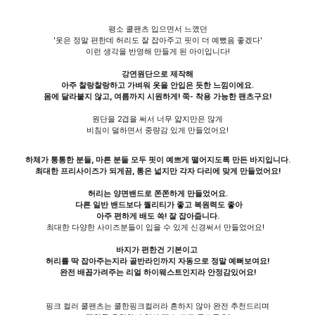
평소 쿨팬츠 입으면서 느꼈던
'옷은 정말 편한데 허리도 잘 잡아주고 핏이 더 예뻤음 좋겠다'
이런 생각을 반영해 만들게 된 아이입니다!
강연원단으로 제작해
아주 찰랑찰랑하고 가벼워 옷을 안입은 듯한 느낌이에요.
몸에 달라붙지 않고, 여름까지 시원하게! 쭉- 착용 가능한 팬츠구요!
원단을 2겹을 써서
너무 얇지만은 않게
비침이 덜하면서 중량감 있게 만들었어요!
하체가 통통한 분들, 마른 분들 모두 핏이 예쁘게 떨어지도록 만든 바지입니다.
최대한 프리사이즈가 되게끔, 통은 넓지만 각자 다리에 맞게
만들었어요!
허리는 양면밴드로 쫀쫀하게 만들었어요.
다른 일반 밴드보다 퀄리티가 좋고 복원력도 좋아
아주 편하게 배도 쏙! 잘 잡아줍니다.
최대한 다양한 사이즈분들이 입을 수 있게 신경써서 만들었어요!
바지가 편한건 기본이고
허리를 딱 잡아주는지라 골반라인까지 자동으로
정말 예뻐보여요!
완전 배꼽가려주는 리얼 하이웨스트인지라 안정감있어요!
핑크 컬러 쿨팬츠는 쿨한핑크컬러라 흔하지 않아 완전 추천드리며