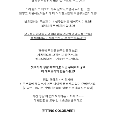
쨍한듯 유치하지 않아 딱 뉴트로 무드구요!
소라 컬러도 채도가 아주 살짝있으면서 퓨어한 느낌,
뽀얗고 시원해보이는지라 더 여리한느낌에 꾸안꾸느낌이에요!
밝은컬러는 무조건 이너 살구컬러로 입어주셔야해요!!
블랙속옷은 비침이 있어요!
살구컬러이너를 입었을때 비침없네하고 넘길정도인데
블랙이너는 비침이 있으니 꼭 참고해주세요!
편한데 꾸민듯 안꾸민듯한 느낌
자동적으로 보정까지 해주는지라
히프나틱에서만 가능한 무드랍니다.
뒷태까지 정말 예쁘게,힙라인 무너지지않고
더 예뻐보이게 만들어줘요!
정말 괜찮은 바지인지라
키큰분들이 못입는게 너무 아쉬워 롱버젼도 같이 준비했어요!
(아담은 160기준 신발신었을때 살짝 위로 올라오는길이)
이건 정말 다 입으셔야하는 바지에요ㅠㅠ
이 편안함을 모두 만나보셨음 좋겠어요.
[FITTING COLOR,
VER
]