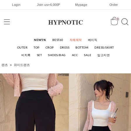
Login
Join us+6,000P
Mypage
Order
HYPNOTIC
0
NEW5%
BEST60
자체제작
베이직
OUTER
TOP
CROP
DRESS
BOTTOM
DRESS/SKIRT
비치룩
SET
SHOES/BAG
ACC
SALE
입고지연
팬츠
와이드팬츠